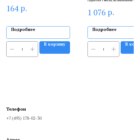
Гарантия 1 месяц на выявление заво
брака, и 6 месяцев, если устанавлива
р.
164
р.
1 076
сертифицированный специалист.
Подробнее
Подробнее
В корзину
В корз
Телефон
+7 (495) 178-02-30
Адрес