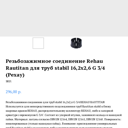
Резьбозажимное соединение Rehau
Rautitan для труб stabil 16,2х2,6 G 3/4
(Рехау)
SKU:
296,00
р.
Резьбозажимное соединение для труб stabil 16,2х2,6 G 3/4 REHAU RAUTITAN
Используется для непосредственного подсоединения труб Rautitan stabil к блоку
шаровых кранов REHAU, распределительному коллектору REHAU, либо к запорной
арматуре с евроконусом G 3/4". Состоит из упорной втулки, зажимного кольца и накидной
гайки. Материал: латунь согласно DIN EN 12164, DIN EN 12165, DIN EN 12168. Поверхность:
никелированная (только накидная гайка). Внимание: присоединение универсальных
труб Rautitan stabil к радиаторам либо к распределительным коллекторам следует