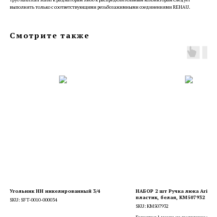
выполнять только с соответствующими резьбозажимными соединениями REHAU.
Смотрите также
Угольник НН никелированный 3/4
НАБОР 2 шт Ручка люка Ariston,
пластик, белая, KM507932
SKU:
SFT-0010-000034
SKU:
KM507932