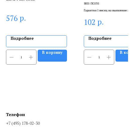
SKU:
ПС035
Гарантия 1 месяц на выявление заво
брака, и 6 месяцев, если устанавлива
р.
576
р.
102
сертифицированный специалист.
Подробнее
Подробнее
В корзину
В корз
Телефон
+7 (495) 178-02-30