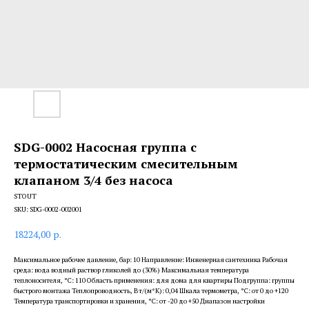
SDG-0002 Насосная группа с
термостатическим смесительным
клапаном 3/4 без насоса
STOUT
SKU:
SDG-0002-002001
18224,00
р.
Максимальное рабочее давление, бар: 10 Направление: Инженерная сантехника Рабочая
среда: вода водный раствор гликолей до (30%) Максимальная температура
теплоносителя, °С: 110 Область применения: для дома для квартиры Подгруппа: группы
быстрого монтажа Теплопроводность, Вт/(м*К): 0,04 Шкала термометра, °С: от 0 до +120
Температура транспортировки и хранения, °С: от -20 до +50 Диапазон настройки