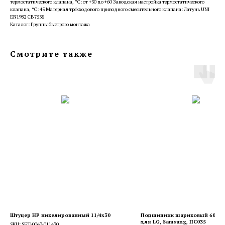
термостатического клапана, °С: от +30 до +60 Заводская настройка термостатического
клапана, °С: 45 Материал трёхходового приводного смесительного клапана: Латунь UNI
EN1982 CB753S
Каталог: Группы быстрого монтажа
Смотрите также
Штуцер НР никелированный 11/4x30
Подшипник шариковый 609 ZZ
для LG, Samsung, ПС035
SKU:
SFT-0067-011430