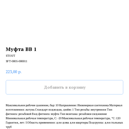
Муфта ВВ 1
STOUT
SFT-0005-000011
223,00
р.
Добавить в корзину
Максимальное рабочее давление, бар: 10 Направление: Инженерная сантехника Материал
изготовления: латунь Стандарт подводки, дюйм: 1 Тип резьбы: внутренняя Тип
фитинга: резьбовой Вид фитинга: муфта Тип монтажа: резьбовое соединение
Минимальная рабочая температура, С: -20 Максимальная рабочая температура, °С: 120
Гарантия, лет: 5 Область применения: для дома для квартиры Подгруппа: для стальных
труб