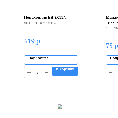
Переходник ВН 2X11/4
Манже
трехл
SKU:
SFT-0007-002114
Hotpoi
SKU:
MS
р.
519
р
75
Подробнее
Под
В корзину