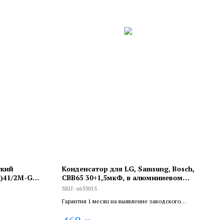
ский
Конденсатор для LG, Samsung, Bosch,
1)41/2M-G
СВВ65 30+1,5мкФ, в алюминиевом
корпусе, совмещенный, 450V,
SKU:
x653015
x653015
Гарантия 1 месяц на выявление заводского
брака, и 6 месяцев, если устанавливает
сертифицированный специалист.