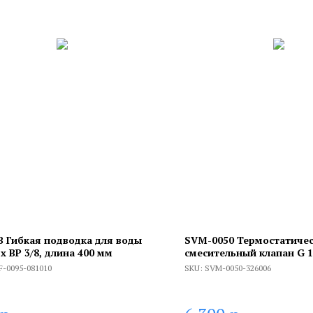
В Гибкая подводка для воды
SVM-0050 Термостатиче
 х ВР 3/8, длина 400 мм
смесительный клапан G 
1)41/2F-G 1)4M 60°С
F-0095-081010
SKU:
SVM-0050-326006