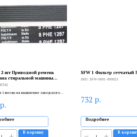
 2 шт Приводной ремень
SFW 1 Фильтр сетчатый 5
ана стиральной машины
SKU:
SFW-0001-000025
nson, Electrolux, Zanussi 1287
H342
MH342
я 1 месяц на выявление заводского
р.
732
 6 месяцев, если устанавливает
р.
цированный специалист.
робнее
Подробнее
В корзину
В корзин