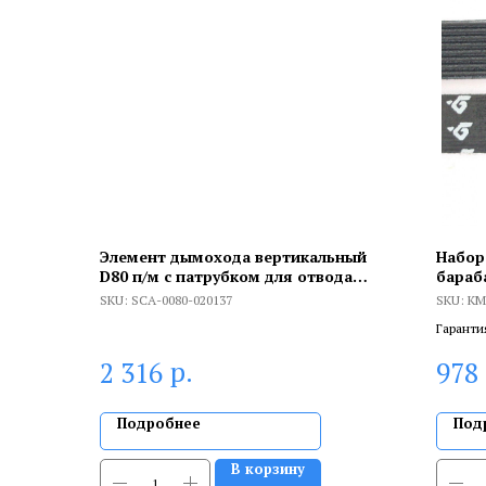
Элемент дымохода вертикальный
Набор
D80 п/м с патрубком для отвода
бараб
конденсата
Hutchi
SKU:
SCA-0080-020137
SKU:
KM
H8, K
Гаранти
брака, и
р.
2 316
978
сертифи
Подробнее
Под
В корзину