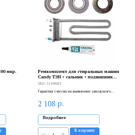
00 мкр.
Ремкомплект для стиральных машин
Candy ТЭН + сальник + подшипники 2
шт + смазка, 11100023
SKU:
11100023
Гарантия 1 месяц на выявление заводского
брака, и 6 месяцев, если устанавливает
р.
2 108
сертифицированный специалист.
Подробнее
у
В корзину