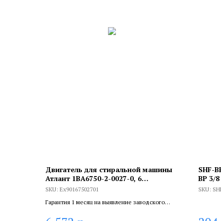
Двигатель для стиральной машины
SHF-В
Атлант 1BA6750-2-0027-0, 6
ВР 3/8
контактов, 11500 оборотов,
SKU:
Ex90167502701
SKU:
SH
Ex90167502701
Гарантия 1 месяц на выявление заводского
брака, и 6 месяцев, если устанавливает
сертифицированный специалист.