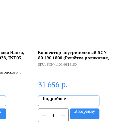
юка Hansa,
Конвектор внутрипольный SCN
028, INT038,
80.190.1800 (Решётка роликовая,
анодированный алюминий)
SKU:
SCN-1100-0819180
заводского
ливает
р.
31 656
.
Подробнее
у
В корзину