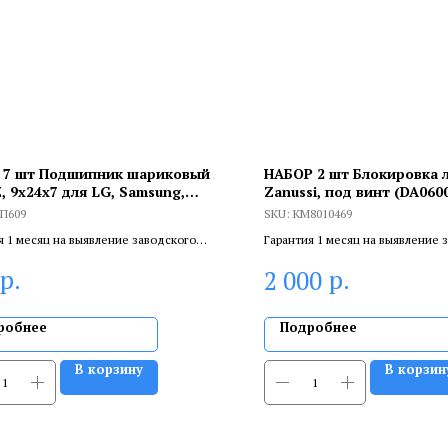
 7 шт Подшипник шариковый
НАБОР 2 шт Блокировка л
, 9х24x7 для LG, Samsung,
Zanussi, под винт (DA060
09
DA058), KM8010469
П609
SKU:
KM8010469
я 1 месяц на выявление заводского
Гарантия 1 месяц на выявление 
 6 месяцев, если устанавливает
брака, и 6 месяцев, если устанав
р.
р.
2 000
цированный специалист.
сертифицированный специалист
робнее
Подробнее
В корзину
В корзин