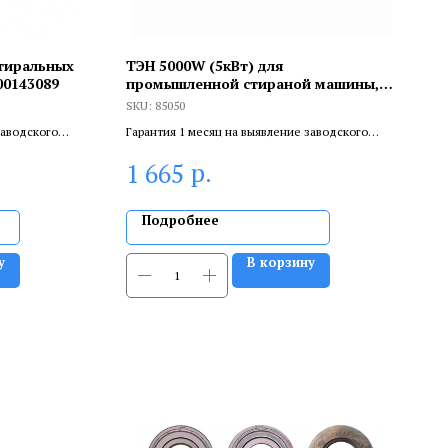
тиральных
ТЭН 5000W (5кВт) для
C00143089
промышленной стираной машины,
85050
SKU:
85050
заводского
Гарантия 1 месяц на выявление заводского
ливает
брака, и 6 месяцев, если устанавливает
р.
1 665
.
сертифицированный специалист.
Подробнее
у
В корзину