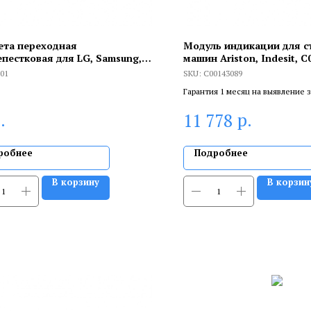
та переходная
Модуль индикации для с
епестковая для LG, Samsung,
машин Ariston, Indesit, 
nt, D25х50, MS01
01
SKU:
C00143089
Гарантия 1 месяц на выявление 
брака, и 6 месяцев, если устанав
.
р.
11 778
сертифицированный специалист
робнее
Подробнее
В корзину
В корзин