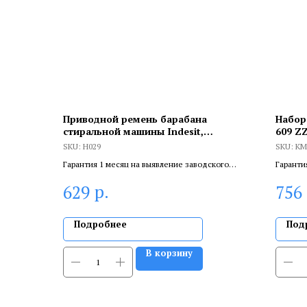
Приводной ремень барабана
Набор
стиральной машины Indesit,
609 ZZ
Hutchinson 1067 H8, H029
KMП6
SKU:
H029
SKU:
KM
Гарантия 1 месяц на выявление заводского
Гаранти
брака, и 6 месяцев, если устанавливает
брака, и
р.
629
756
сертифицированный специалист.
сертифи
Подробнее
Под
В корзину