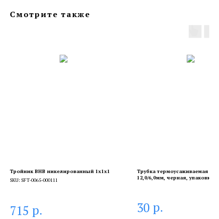
Смотрите также
Тройник ВНВ никелированный 1x1x1
Трубка термоусаживаемая ТУТ
12,0/6,0мм, черная, упаковка 5
SKU:
SFT-0065-000111
1м REXANT
р.
30
р.
715