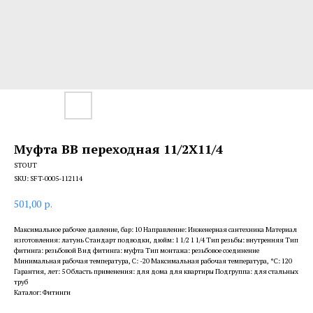
Муфта ВВ переходная 11/2X11/4
STOUT
SKU:
SFT-0005-112114
501,00
р.
Максимальное рабочее давление, бар: 10 Направление: Инженерная сантехника Материал
изготовления: латунь Стандарт подводки, дюйм: 1 1/2 1 1/4 Тип резьбы: внутренняя Тип
фитинга: резьбовой Вид фитинга: муфта Тип монтажа: резьбовое соединение
Минимальная рабочая температура, С: -20 Максимальная рабочая температура, °С: 120
Гарантия, лет: 5 Область применения: для дома для квартиры Подгруппа: для стальных
труб
Каталог: Фитинги