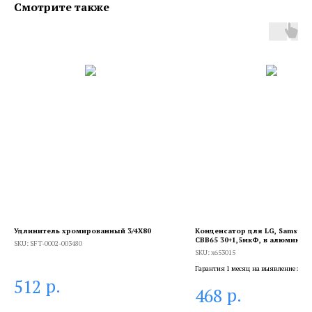
Смотрите также
Удлинитель хромированный 3/4X80
Конденсатор для LG, Samsung,
СВВ65 30+1,5мкФ, в алюминие
SKU:
SFT-0002-003480
корпусе, совмещенный, 450V, 
SKU:
x653015
Гарантия 1 месяц на выявление заво
брака, и 6 месяцев, если устанавлива
р.
512
р.
468
сертифицированный специалист.