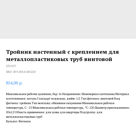
Тройник настенный с креплением для
металлопластиковых труб винтовой
STOUT
SKU:
SFS-0014-001220
854,00
р.
Максимальное рабочее давление, бар: 16 Направление: Инженерная сантехника Материал
изготовления: латунь Стандарт подводки, дюйм: 1/2 Тип фитинга: винтовой Вид
фитинга: тройник Тип монтажа: обжимное соединение Минимальная рабочая
температура, С: -25 Максимальная рабочая температура, °С: 120 Диаметр присоединения:
20x1/2 Область применения: для дома для квартиры Подгруппа: для
металлопластиковых труб
Каталог: Фитинги