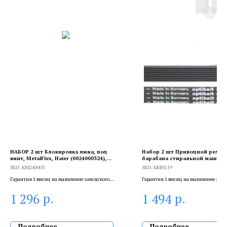
НАБОР 2 шт Блокировка люка, под
Набор 2 шт Приводной ремен
винт, MetalFlex, Haier (0024000324),
барабана стиральной машины 
KM240003
Indesit, Optibelt 1185 H8, KMH1
SKU:
KM240003
SKU:
KMH119
Гарантия 1 месяц на выявление заводского
Гарантия 1 месяц на выявление заво
брака, и 6 месяцев, если устанавливает
брака, и 6 месяцев, если устанавлива
р.
р.
1 296
1 494
сертифицированный специалист.
сертифицированный специалист.
Подробнее
Подробнее