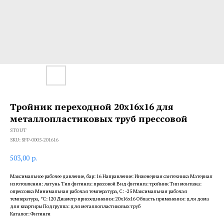
Тройник переходной 20х16х16 для
металлопластиковых труб прессовой
STOUT
SKU:
SFP-0005-201616
503,00
р.
Максимальное рабочее давление, бар: 16 Направление: Инженерная сантехника Материал
изготовления: латунь Тип фитинга: прессовой Вид фитинга: тройник Тип монтажа:
опрессовка Минимальная рабочая температура, С: -25 Максимальная рабочая
температура, °С: 120 Диаметр присоединения: 20x16x16 Область применения: для дома
для квартиры Подгруппа: для металлопластиковых труб
Каталог: Фитинги