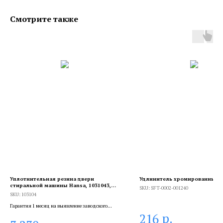
Смотрите также
Уплотнительная резина двери
Удлинитель хромированный 1
стиральной машины Hansa, 1031043,
SKU:
SFT-0002-001240
103104
SKU:
103104
Гарантия 1 месяц на выявление заводского
брака, и 6 месяцев, если устанавливает
р.
216
сертифицированный специалист.