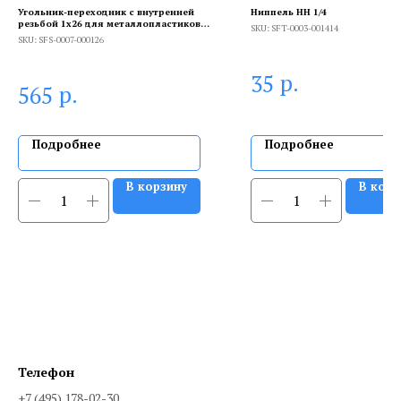
Угольник-переходник с внутренней
Ниппель НН 1/4
резьбой 1x26 для металлопластиковых
SKU:
SFT-0003-001414
труб винтовой
SKU:
SFS-0007-000126
р.
35
р.
565
Подробнее
Подробнее
В корзину
В корз
Телефон
+7 (495) 178-02-30