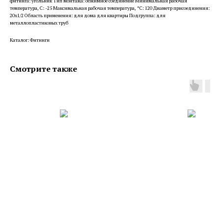
фитинга: угольник Тип монтажа: обжимное соединение Минимальная рабочая
температура, С: -25 Максимальная рабочая температура, °С: 120 Диаметр присоединения:
20x1/2 Область применения: для дома для квартиры Подгруппа: для
металлопластиковых труб
Каталог: Фитинги
Смотрите также