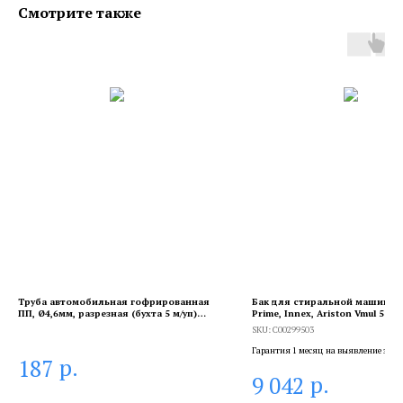
Смотрите также
Труба автомобильная гофрированная
Бак для стиральной машины I
ПП, Ø4,6мм, разрезная (бухта 5 м/уп)
Prime, Innex, Ariston Vmul 501,
REXANT
Ariston в сборе, C00299503
SKU:
C00299503
Гарантия 1 месяц на выявление заво
р.
187
брака, и 6 месяцев, если устанавлива
р.
9 042
сертифицированный специалист.