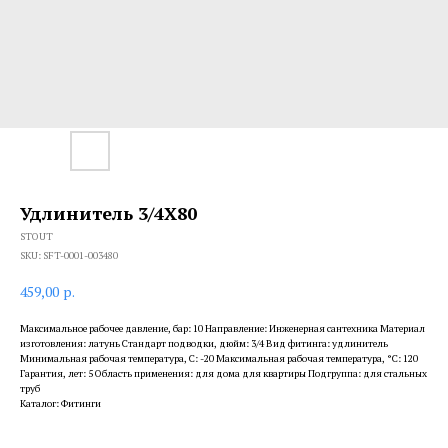
Удлинитель 3/4X80
STOUT
SKU:
SFT-0001-003480
459,00
р.
Максимальное рабочее давление, бар: 10 Направление: Инженерная сантехника Материал
изготовления: латунь Стандарт подводки, дюйм: 3/4 Вид фитинга: удлинитель
Минимальная рабочая температура, С: -20 Максимальная рабочая температура, °С: 120
Гарантия, лет: 5 Область применения: для дома для квартиры Подгруппа: для стальных
труб
Каталог: Фитинги