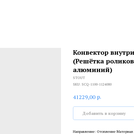
Конвектор внутри
(Решётка ролико
алюминий)
STOUT
SKU:
SCQ-1100-1124080
р.
41229,00
Добавить в корзину
Направление: Отопление Материал 