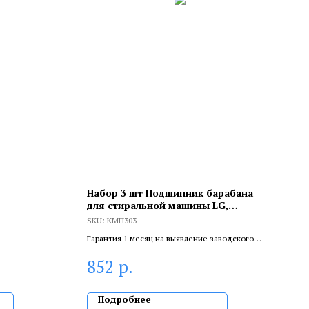
Набор 3 шт Подшипник барабана
для стиральной машины LG,
Samsung 6303 ZZ, 17х47х14, KMП303
SKU:
KMП303
Гарантия 1 месяц на выявление заводского
брака, и 6 месяцев, если устанавливает
р.
852
сертифицированный специалист.
Подробнее