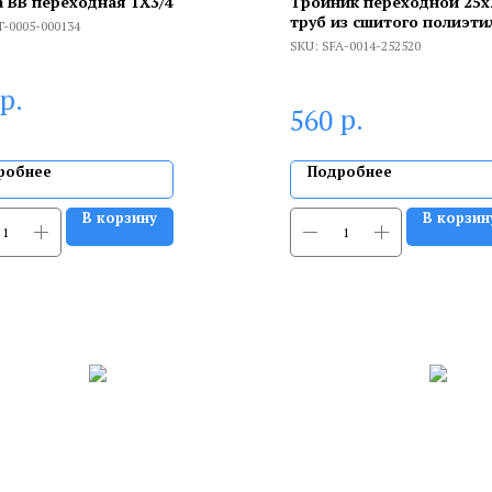
 ВВ переходная 1X3/4
Тройник переходной 25x
труб из сшитого полиэти
T-0005-000134
аксиальный
SKU:
SFA-0014-252520
р.
р.
560
робнее
Подробнее
В корзину
В корзин