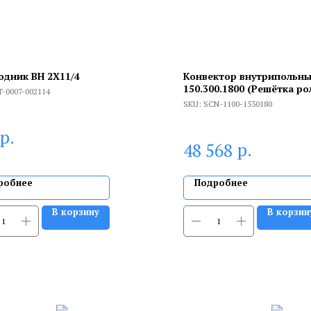
одник ВН 2X11/4
Конвектор внутрипольн
150.300.1800 (Решётка ро
T-0007-002114
анодированный алюмини
SKU:
SCN-1100-1530180
р.
р.
48 568
робнее
Подробнее
В корзину
В корзин