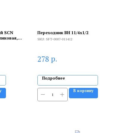
ый SCN
Переходник ВН 11/4x1/2
ликовая,
SKU:
SFT-0007-011412
й)
р.
278
Подробнее
у
В корзину