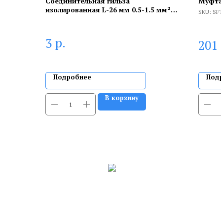
Соединительная гильза
Муфта
изолированная L-26 мм 0.5-1.5 мм²
SKU:
SF
(ГСИ 1.5/ГСИ 0,5-1,5) красная
REXANT
р.
3
201
Подробнее
Под
В корзину