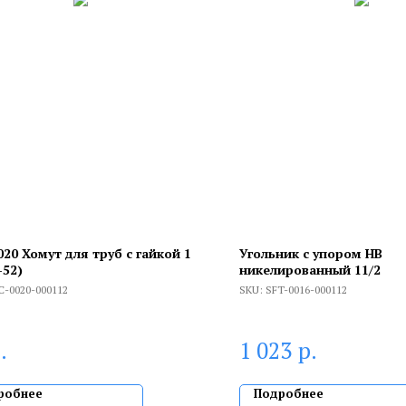
20 Хомут для труб с гайкой 1
Угольник с упором НВ
-52)
никелированный 11/2
C-0020-000112
SKU:
SFT-0016-000112
.
р.
1 023
робнее
Подробнее