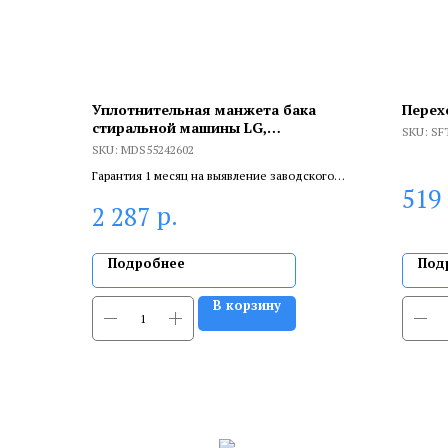
Уплотнительная манжета бака
Перех
стиральной машины LG,
SKU:
SF
MDS55242602
SKU:
MDS55242602
Гарантия 1 месяц на выявление заводского
519
брака, и 6 месяцев, если устанавливает
р.
2 287
сертифицированный специалист.
Подробнее
Под
В корзину