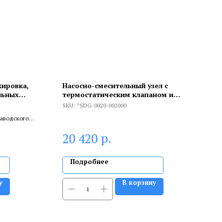
кировка,
Насосно-смесительный узел с
льных
термостатическим клапаном и
байпасом, без насоса
SKU:
*SDG-0020-002000
, 534402
заводского
ливает
р.
20 420
.
Подробнее
у
В корзину