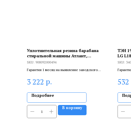
Уплотнительная резина барабана
ТЭН 1
стиральной машины Атлант,
LG L1
908092000494
SKU:
908092000494
SKU:
34
Гарантия 1 месяц на выявление заводского
Гаранти
брака, и 6 месяцев, если устанавливает
брака, и
р.
3 222
532
сертифицированный специалист.
сертифи
Подробнее
Под
В корзину