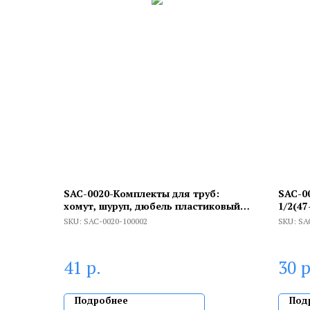
SAC-0020-Комплекты для труб:
SAC-00
хомут, шуруп, дюбель пластиковый
1/2(47
2"(59-65)
SKU:
SAC-0020-100002
SKU:
SA
р.
р
41
30
Подробнее
Под