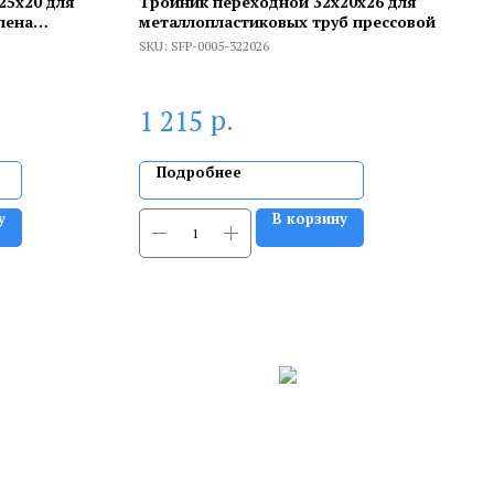
25x20 для
Тройник переходной 32х20х26 для
лена
металлопластиковых труб прессовой
SKU:
SFP-0005-322026
р.
1 215
Подробнее
у
В корзину