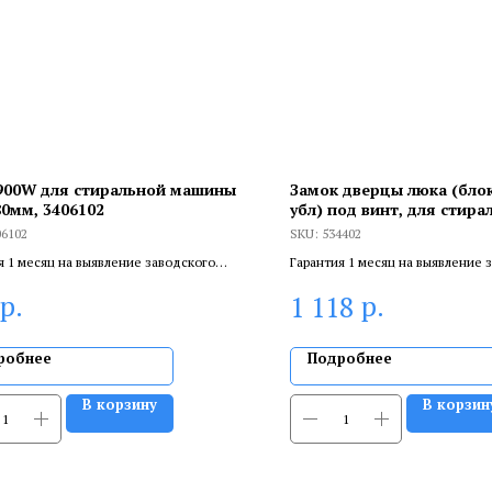
900W для стиральной машины
Замок дверцы люка (бло
80мм, 3406102
убл) под винт, для стира
машин LG, EBF49827805,
06102
SKU:
534402
6601ER1004D, EBF62534402
я 1 месяц на выявление заводского
Гарантия 1 месяц на выявление 
 6 месяцев, если устанавливает
брака, и 6 месяцев, если устанав
р.
р.
1 118
цированный специалист.
сертифицированный специалист
робнее
Подробнее
В корзину
В корзин