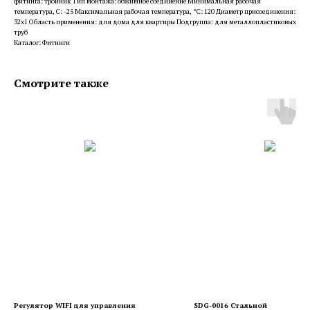
фитинга: тройник Тип монтажа: обжимное соединение Минимальная рабочая
температура, С: -25 Максимальная рабочая температура, °С: 120 Диаметр присоединения:
32x1 Область применения: для дома для квартиры Подгруппа: для металлопластиковых
труб
Каталог: Фитинги
Смотрите также
Регулятор WIFI для управления
SDG-0016 Стальной