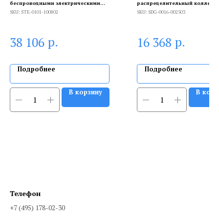
беспроводными электрическими
распределительный коллекто
приводами, ST-8s WIFI, черный
отопительных контура. В
SKU:
STE-0101-100802
SKU:
SDG-0016-002503
теплоизоляции DN 20
р.
р.
38 106
16 368
Подробнее
Подробнее
В корзину
В корз
Телефон
+7 (495) 178-02-30