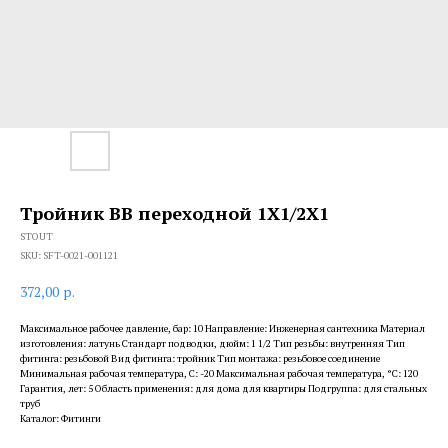
Тройник ВВ переходной 1X1/2X1
STOUT
SKU:
SFT-0021-001121
372,00
р.
Максимальное рабочее давление, бар: 10 Направление: Инженерная сантехника Материал
изготовления: латунь Стандарт подводки, дюйм: 1 1/2 Тип резьбы: внутренняя Тип
фитинга: резьбовой Вид фитинга: тройник Тип монтажа: резьбовое соединение
Минимальная рабочая температура, С: -20 Максимальная рабочая температура, °С: 120
Гарантия, лет: 5 Область применения: для дома для квартиры Подгруппа: для стальных
труб
Каталог: Фитинги