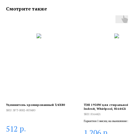
Смотрите также
Удлинитель хромированный 3/4X80
ТЭН 1950W для стиральной 
Indesit, Whirlpool, 816442i
SKU:
SFT-0002-003480
SKU:
816442i
Гарантия 1 месяц на выявление заво
брака, и 6 месяцев, если устанавлива
р.
512
р.
1 206
сертифицированный специалист.