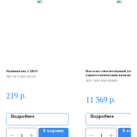
Удлинитель 1/2X55
Насосно-смесительный узел с
термостатическим клапаном 2
SKU:
SFT-0001-001255
без насоса
SKU:
*SDG-0020-004000
р.
219
р.
11 369
Подробнее
Подробнее
В корзину
В корз