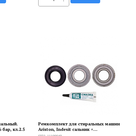
иальный.
Ремкомплект для стиральных машин
6 бар, кл.2.5
Ariston, Indesit сальник +
подшипники 2 шт + смазка, 11100049
SKU:
11100049