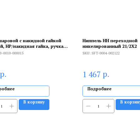
шаровой с накидной гайкой
Ниппель НН переходной
й, НР/накидная гайка, ручка
никелированный 21/2X2
а 1/2x1/2
B-0010-000015
SKU:
SFT-0004-002122
р.
р.
1 467
робнее
Подробнее
В корзину
В корзин