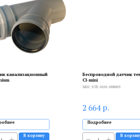
ик канализационный
Беспроводной датчик те
nium
Cl-mini
SKU:
STE-0101-008005
р.
2 664
робнее
Подробнее
В корзину
В корзин