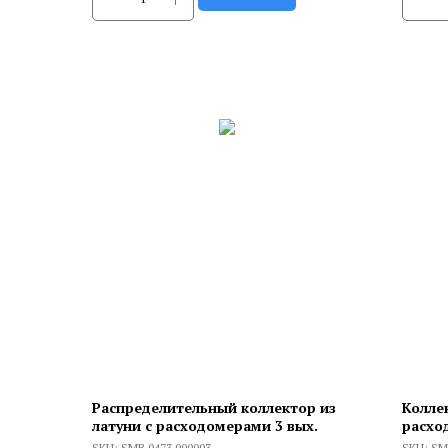
Распределительный коллектор из
Колле
латуни с расходомерами 3 вых.
расхо
SKU:
SMB 0473 000003
SKU:
SM