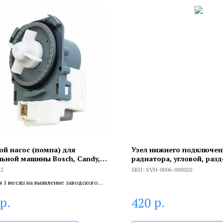
ой насос (помпа) для
Узел нижнего подключен
льной машины Bosch, Candy,
радиатора, угловой, разд
s, Whirlpool, 40W, 3 защёлки,
22
SKU:
SVH-0006-000020
я 1 месяц на выявление заводского
 6 месяцев, если устанавливает
р.
р.
420
цированный специалист.