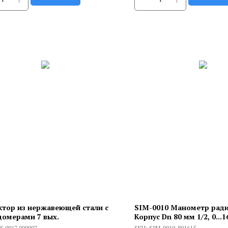
ктор из нержавеющей стали с
SIM-0010 Манометр рад
домерами 7 вых.
Корпус Dn 80 мм 1/2, 0...1
S 0917 000007
SKU:
SIM-0010-801615