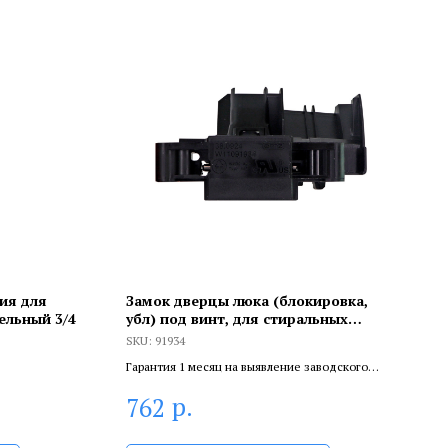
ия для
Замок дверцы люка (блокировка,
ельный 3/4
убл) под винт, для стиральных
машин Whirlpool, MDB4949SKZ0,
SKU:
91934
W11412299, W11091934, 91934
Гарантия 1 месяц на выявление заводского
брака, и 6 месяцев, если устанавливает
р.
762
сертифицированный специалист.