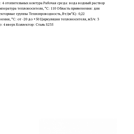
: 4 отопительных контура Рабочая среда: вода водный раствор
мпература теплоносителя, °С: 110 Область применения: для
екторные группы Теплопроводность, Вт/(м*К): 0,22
ения, °С: от -20 до +50 Циркуляция теплоносителя, м3/ч: 3
: 4 вверх Коллектор: Сталь S235