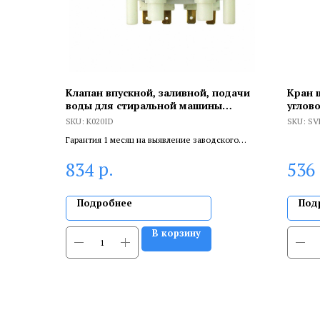
Клапан впускной, заливной, подачи
Кран 
воды для стиральной машины
углово
Indesit, Ariston, Whirlpool, К020ID
бабочк
SKU:
К020ID
SKU:
SV
Гарантия 1 месяц на выявление заводского
брака, и 6 месяцев, если устанавливает
р.
834
536
сертифицированный специалист.
Подробнее
Под
В корзину