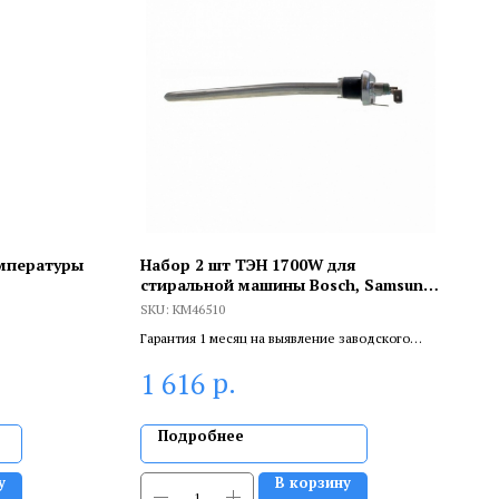
мпературы
Набор 2 шт ТЭН 1700W для
стиральной машины Bosch, Samsung,
KM46510
SKU:
KM46510
Гарантия 1 месяц на выявление заводского
брака, и 6 месяцев, если устанавливает
р.
1 616
сертифицированный специалист.
Подробнее
у
В корзину