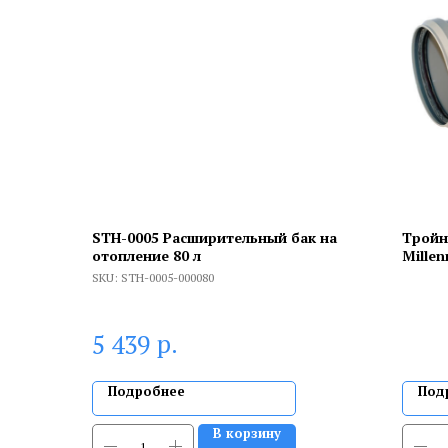
STH-0005 Расширительный бак на
Тройн
отопление 80 л
Millen
SKU:
STH-0005-000080
р.
5 439
Подробнее
Под
В корзину