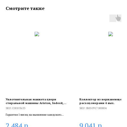
Смотрите также
Уплотнительная манжета двери
Коллектор из нержавеющей с
стиральной машины Ariston, Indesit,
расходомерами 4 вых.
Whirlpool 103633, C00103633
SKU:
C00103633
SKU:
SMS 0917 000004
Гарантия 1 месяц на выявление заводского
брака, и 6 месяцев, если устанавливает
р.
р.
2 484
9 041
сертифицированный специалист.