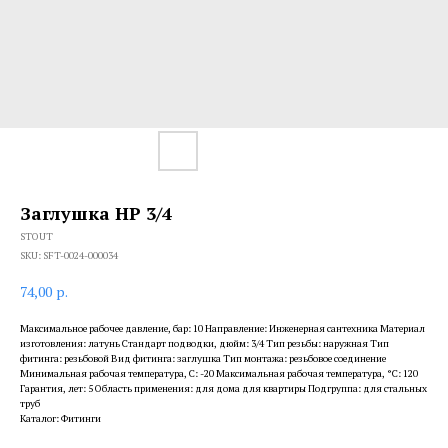
Заглушка НР 3/4
STOUT
SKU:
SFT-0024-000034
74,00
р.
Максимальное рабочее давление, бар: 10 Направление: Инженерная сантехника Материал
изготовления: латунь Стандарт подводки, дюйм: 3/4 Тип резьбы: наружная Тип
фитинга: резьбовой Вид фитинга: заглушка Тип монтажа: резьбовое соединение
Минимальная рабочая температура, С: -20 Максимальная рабочая температура, °С: 120
Гарантия, лет: 5 Область применения: для дома для квартиры Подгруппа: для стальных
труб
Каталог: Фитинги