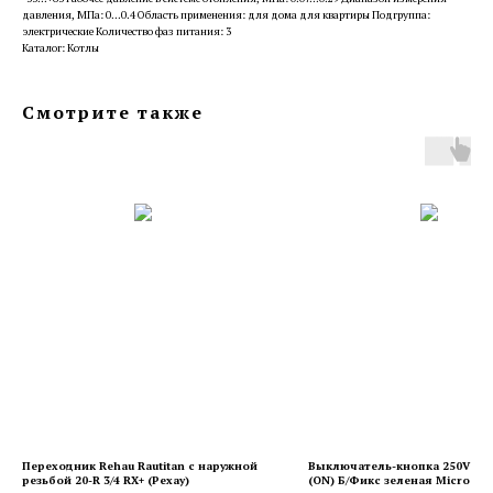
давления, МПа: 0...0.4 Область применения: для дома для квартиры Подгруппа:
электрические Количество фаз питания: 3
Каталог: Котлы
Смотрите также
Переходник Rehau Rautitan с наружной
Выключатель-кнопка 250V 1А (
резьбой 20-R 3/4 RX+ (Рехау)
(ON) Б/Фикс зеленая Micro (PB