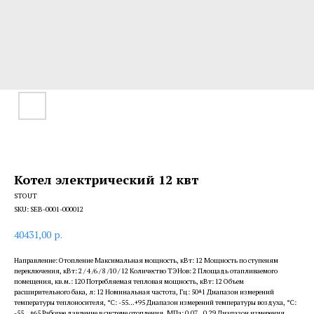
Котел электрический 12 квт
STOUT
SKU:
SEB-0001-000012
40431,00
р.
Направление: Отопление Максимальная мощность, кВт: 12 Мощность по ступеням
переключения, кВт: 2 / 4 /6 / 8 /10 / 12 Количество ТЭНов: 2 Площадь отапливаемого
помещения, кв.м.: 120 Потребляемая тепловая мощность, кВт: 12 Объем
расширительного бака, л: 12 Номинальная частота, Гц: 50±1 Диапазон измерений
температуры теплоносителя, °C: -55...+95 Диапазон измерений температуры воздуха, °C:
-55...+65 Рабочее давление в системе отопления, МПа: 0.07...0.29 Диапазон измерения