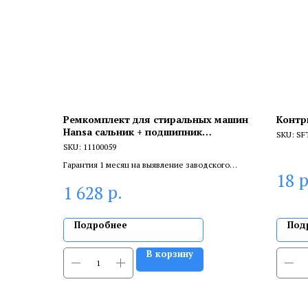
Ремкомплект для стиральных машин
Контр
Hansa сальник + подшипник
SKU:
SF
двухрядный + смазка, 11100059
SKU:
11100059
Гарантия 1 месяц на выявление заводского
р
18
брака, и 6 месяцев, если устанавливает
р.
1 628
сертифицированный специалист.
Подробнее
Под
В корзину