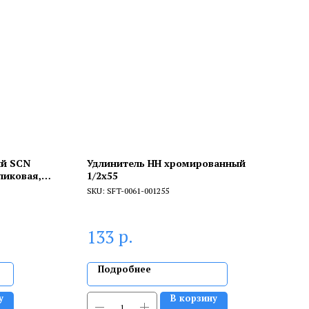
ый SCN
Удлинитель НН хромированный
ликовая,
1/2x55
й)
SKU:
SFT-0061-001255
р.
133
Подробнее
у
В корзину