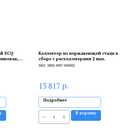
ый SCQ
Коллектор из нержавеющей стали в
ликовая,
сборе с расходомерами 2 вых.
й)
SKU:
SMS 0907 000002
р.
13 817
Подробнее
у
В корзину