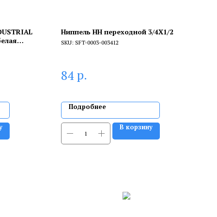
NDUSTRIAL
Ниппель НН переходной 3/4X1/2
белая
SKU:
SFT-0003-003412
р.
84
Подробнее
у
В корзину