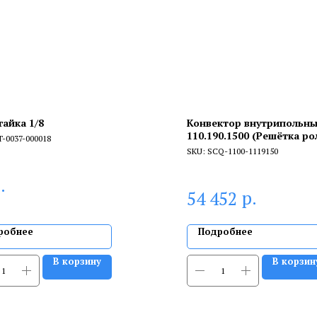
гайка 1/8
Конвектор внутрипольн
110.190.1500 (Решётка ро
T-0037-000018
анодированный алюмини
SKU:
SCQ-1100-1119150
.
р.
54 452
робнее
Подробнее
В корзину
В корзин