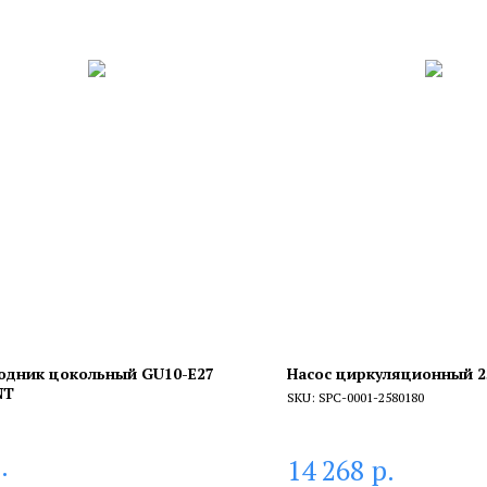
одник цокольный GU10-Е27
Насос циркуляционный 2
NT
SKU:
SPC-0001-2580180
.
р.
14 268