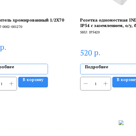
итель хромированный 1/2X70
Розетка одноместная I
IP54 с заземлением, о/у, 
T-0002-001270
KRANZ
SKU:
IP5420
р.
р.
520
робнее
Подробнее
В корзину
В корзин