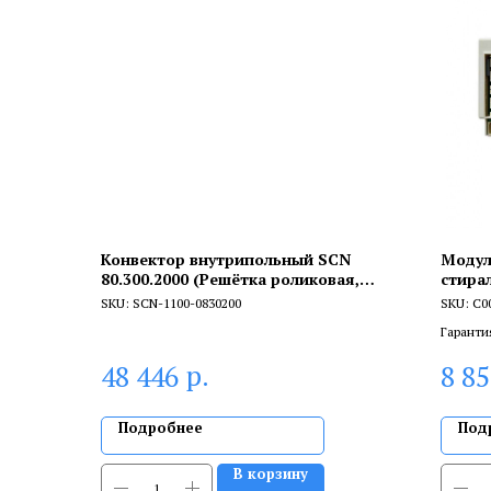
Конвектор внутрипольный SCN
Модул
80.300.2000 (Решётка роликовая,
стирал
анодированный алюминий)
C0025
SKU:
SCN-1100-0830200
SKU:
C0
Гаранти
брака, и
р.
48 446
8 8
сертифи
Подробнее
Под
В корзину