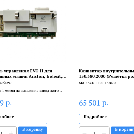
ь управления EVO II для
Конвектор внутрипольн
ьных машин Ariston, Indesit,
150.380.2000 (Решётка ро
4297
анодированный алюмини
0254297
SKU:
SCN-1100-1538200
я 1 месяц на выявление заводского
 6 месяцев, если устанавливает
р.
р.
59
65 501
цированный специалист.
робнее
Подробнее
В корзину
В корзин