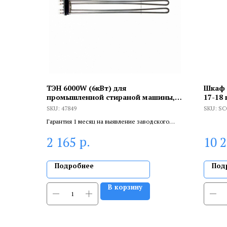
ТЭН 6000W (6кВт) для
Шкаф 
промышленной стираной машины,
17-18
47849
651х1
SKU:
47849
SKU:
SC
Гарантия 1 месяц на выявление заводского
брака, и 6 месяцев, если устанавливает
р.
2 165
10 
сертифицированный специалист.
Подробнее
Под
В корзину