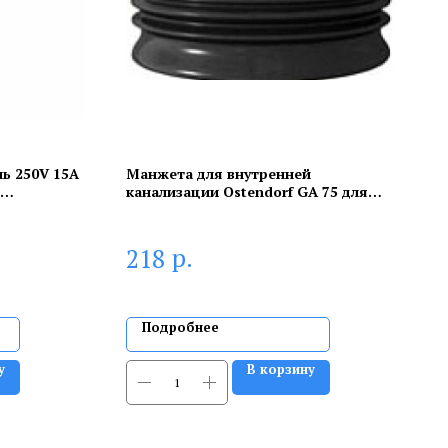
ь 250V 15А
Манжета для внутренней
канализации Ostendorf GA 75 для
 REXANT
перехода на чугун (резиновая)
р.
218
Подробнее
у
В корзину