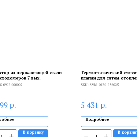
ктор из нержавеющей стали
Термостатический смес
асходомеров 7 вых.
клапан для ситем отопле
резьба
S 0922 000007
SKU:
SVM-0120-256025
р.
р.
399
5 431
робнее
Подробнее
В корзину
В корзин