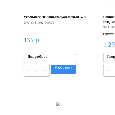
Угольник НВ никелированный 3/8
Сливн
стира
SKU:
SFT-0012-000038
Whirlp
SKU:
Р0
с улит
Гаранти
р.
135
брака, и
1 2
сертифи
Подробнее
Под
В корзину