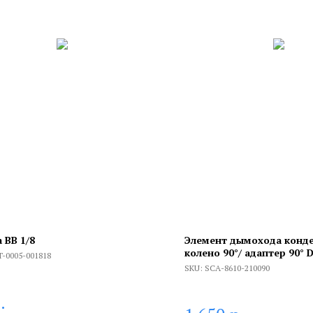
 ВВ 1/8
Элемент дымохода конде
колено 90°/ адаптер 90° 
T-0005-001818
PP-FE (совместим. с Baxi
SKU:
SCA-8610-210090
.