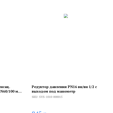
нсац.
Редуктор давления PN16 вн/вн 1/2 с
DN60/100 м/п
выходом под манометр
,Viessmann)
SKU:
SVS-1010-000015