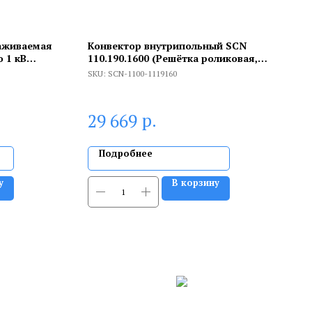
аживаемая
Конвектор внутрипольный SCN
 1 кВ
110.190.1600 (Решётка роликовая,
анодированный алюминий)
SKU:
SCN-1100-1119160
р.
29 669
Подробнее
у
В корзину