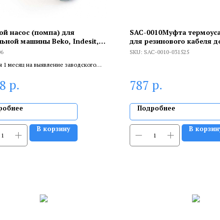
ой насос (помпа) для
SAC-0010Муфта термоус
льной машины Beko, Indesit,
для резинового кабеля до
ool, Askoll M231, 40W, 3 винта,
сечением 3х1,5-2,5 мм2
06
SKU:
SAC-0010-031525
кой в сборе, Р006
я 1 месяц на выявление заводского
 6 месяцев, если устанавливает
р.
р.
98
787
цированный специалист.
робнее
Подробнее
В корзину
В корзин