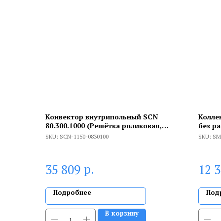
Конвектор внутрипольный SCN
Колле
80.300.1000 (Решётка роликовая,
без р
фактура Сосна PINE01)
SKU:
SCN-1150-0830100
SKU:
SM
р.
35 809
12 
Подробнее
Под
В корзину