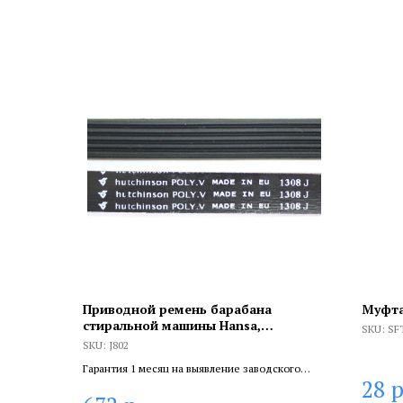
Приводной ремень барабана
Муфта
стиральной машины Hansa,
SKU:
SF
Hutchinson 1308 J5, J802
SKU:
J802
Гарантия 1 месяц на выявление заводского
р
28
брака, и 6 месяцев, если устанавливает
сертифицированный специалист.