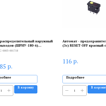
распределительный наружный
Автомат - предохранител
 выходов (ШРНУ-180-6)
(3с) RESET-OFF красный с
80х1150
подсветкой (IRS-1-B15)
C-0003-001718
р.
116
р.
285
робнее
Подробнее
В корзину
В корзин