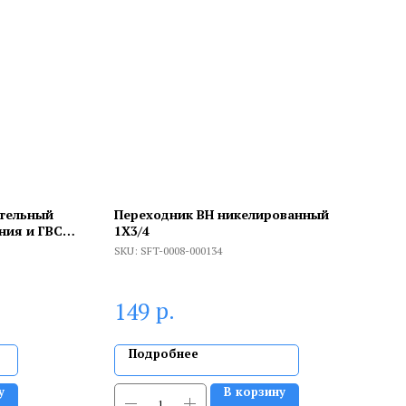
ительный
Переходник ВН никелированный
ния и ГВС 1
1X3/4
SKU:
SFT-0008-000134
р.
149
Подробнее
у
В корзину