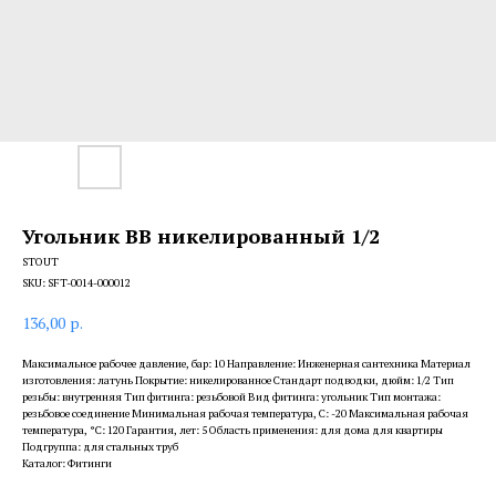
Угольник ВВ никелированный 1/2
STOUT
SKU:
SFT-0014-000012
136,00
р.
Максимальное рабочее давление, бар: 10 Направление: Инженерная сантехника Материал
изготовления: латунь Покрытие: никелированное Стандарт подводки, дюйм: 1/2 Тип
резьбы: внутренняя Тип фитинга: резьбовой Вид фитинга: угольник Тип монтажа:
резьбовое соединение Минимальная рабочая температура, С: -20 Максимальная рабочая
температура, °С: 120 Гарантия, лет: 5 Область применения: для дома для квартиры
Подгруппа: для стальных труб
Каталог: Фитинги