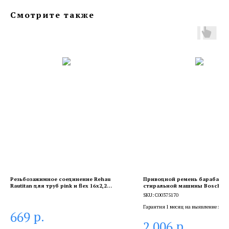
Смотрите также
Резьбозажимное соединение Rehau
Приводной ремень барабана
Rautitan для труб pink и flex 16х2,2
стиральной машины Bosch, Ind
(Рехау)
Neff, Siemens, Whirlpool, Hutc
SKU:
C00375170
1992 H7, C00375170
Гарантия 1 месяц на выявление заво
р.
669
брака, и 6 месяцев, если устанавлива
р.
2 006
сертифицированный специалист.