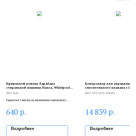
Приводной ремень барабана
Контроллер для управления 
стиральной машины Hansa, Whirlpool,
смесительного клапана i-1
Indesit, Ariston, Siemens, Optibelt 1242
SKU:
J456
SKU:
STE-0101-001001
J5, J456
Гарантия 1 месяц на выявление заводского
брака, и 6 месяцев, если устанавливает
р.
р.
640
14 839
сертифицированный специалист.
Подробнее
Подробнее