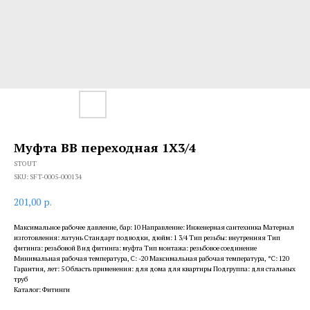
Муфта ВВ переходная 1X3/4
STOUT
SKU:
SFT-0005-000134
201,00
р.
Максимальное рабочее давление, бар: 10 Направление: Инженерная сантехника Материал
изготовления: латунь Стандарт подводки, дюйм: 1 3/4 Тип резьбы: внутренняя Тип
фитинга: резьбовой Вид фитинга: муфта Тип монтажа: резьбовое соединение
Минимальная рабочая температура, С: -20 Максимальная рабочая температура, °С: 120
Гарантия, лет: 5 Область применения: для дома для квартиры Подгруппа: для стальных
труб
Каталог: Фитинги