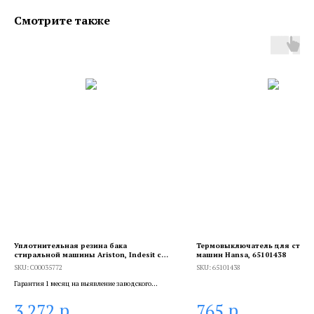
Смотрите также
Уплотнительная резина бака
Термовыключатель для стир
стиральной машины Ariston, Indesit с
машин Hansa, 65101438
сушкой, C00035772
SKU:
C00035772
SKU:
65101438
Гарантия 1 месяц на выявление заводского
брака, и 6 месяцев, если устанавливает
р.
р.
3 272
765
сертифицированный специалист.