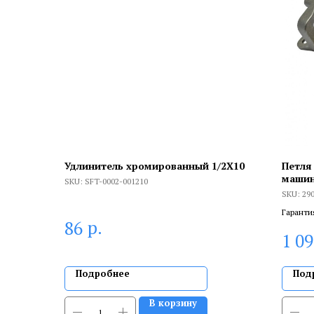
Удлинитель хромированный 1/2X10
Петля
машин
SKU:
SFT-0002-001210
29057
SKU:
29
Гаранти
р.
86
брака, и
1 0
сертифи
Подробнее
Под
В корзину