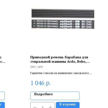
р
Приводной ремень барабана для
с
стиральной машины Ardo, Beko,
ым
Whirlpool, Optibelt 1245 J5, J460
SKU:
J460
м 1/2,
Гарантия 1 месяц на выявление заводского
брака, и 6 месяцев, если устанавливает
р.
1 046
сертифицированный специалист.
Подробнее
у
В корзину