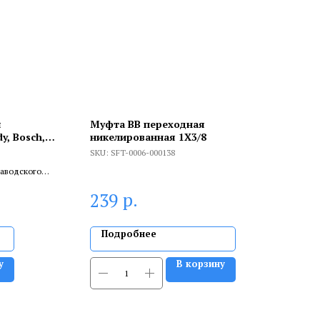
я
Муфта ВВ переходная
, Bosch,
никелированная 1X3/8
Z, 40х80х18,
SKU:
SFT-0006-000138
заводского
ливает
р.
239
.
Подробнее
у
В корзину