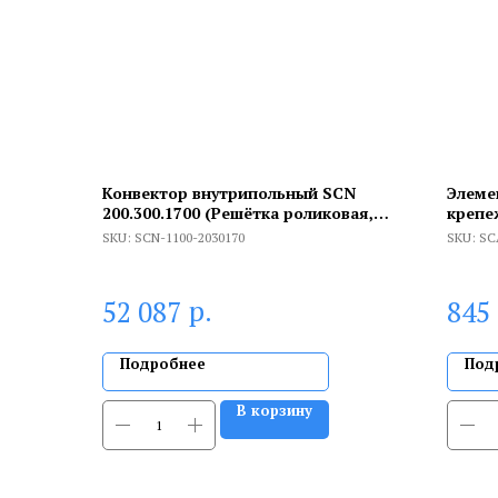
Конвектор внутрипольный SCN
Элеме
200.300.1700 (Решётка роликовая,
крепе
анодированный алюминий)
стене.
SKU:
SCN-1100-2030170
SKU:
SC
р.
52 087
845
Подробнее
Под
В корзину