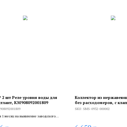
 2 шт Реле уровня воды для
Коллектор из нержавеющ
тлант, KM908092001809
без расходомеров, с кла
воздуха и сливом 2 вых.
908092001809
SKU:
SMS-0932-000002
я 1 месяц на выявление заводского
 6 месяцев, если устанавливает
цированный специалист.