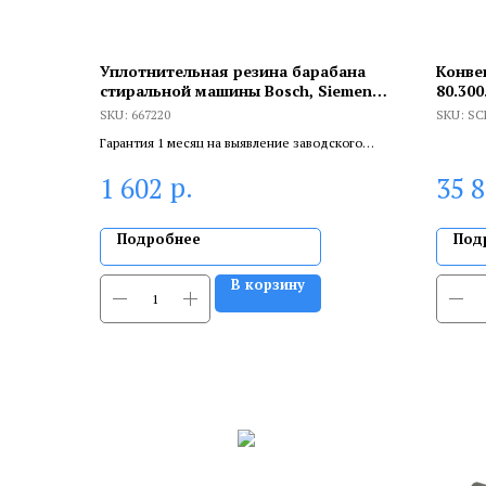
Уплотнительная резина барабана
Конве
стиральной машины Bosch, Siemens,
80.300
Neff три отвода для слива воды,
факту
SKU:
667220
SKU:
SC
00667220
Гарантия 1 месяц на выявление заводского
брака, и 6 месяцев, если устанавливает
р.
1 602
35 
сертифицированный специалист.
Подробнее
Под
В корзину