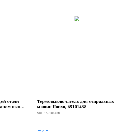
ей стали
Термовыключатель для стиральных
паном вып.
машин Hansa, 65101438
SKU:
65101438