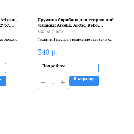
riston,
Пружина барабана для стиральной
2937,
машины Arcelik, Arctic, Beko,
37),
2817040700
SKU:
2817040700
заводского
Гарантия 1 месяц на выявление заводского
ливает
брака, и 6 месяцев, если устанавливает
р.
340
.
сертифицированный специалист.
Подробнее
у
В корзину