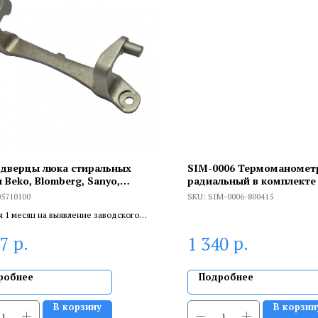
 дверцы люка стиральных
SIM-0006 Термоманомет
 Beko, Blomberg, Sanyo,
радиальный в комплекте 
10100
автоматическим запорн
05710100
SKU:
SIM-0006-800415
клапаном. Корпус Dn 80 м
я 1 месяц на выявление заводского
0...120°C, 0-4 бар.
 6 месяцев, если устанавливает
р.
р.
97
1 340
цированный специалист.
робнее
Подробнее
В корзину
В корзин