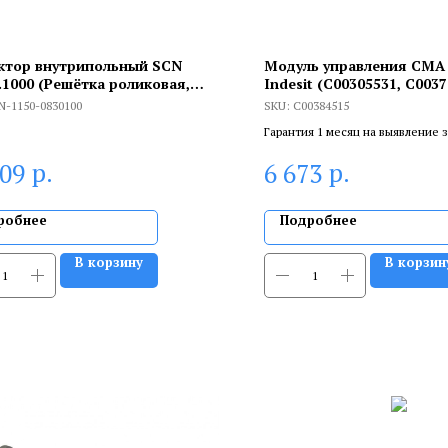
ктор внутрипольный SCN
Модуль управления СМА A
.1000 (Решётка роликовая,
Indesit (C00305531, C0037
ра Сосна PINE01)
482000032266, 4880003729
N-1150-0830100
SKU:
C00384515
C00384515
Гарантия 1 месяц на выявление 
брака, и 6 месяцев, если устанав
р.
р.
809
6 673
сертифицированный специалист
робнее
Подробнее
В корзину
В корзин