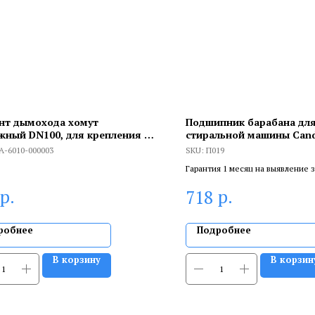
нт дымохода хомут
Подшипник барабана дл
жный DN100, для крепления к
стиральной машины Candy
Siemens, Whirlpool 6208 Z
A-6010-000003
SKU:
П019
П019
Гарантия 1 месяц на выявление 
брака, и 6 месяцев, если устанав
р.
р.
718
сертифицированный специалист
робнее
Подробнее
В корзину
В корзин