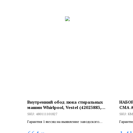
Внутренний обод люка стиральных
НАБОР
машин Whirlpool, Vestel (42023883,
СМА А
42035863-S), 480111101827
SKU:
480111101827
SKU:
KM
Гарантия 1 месяц на выявление заводского
Гаранти
брака, и 6 месяцев, если устанавливает
брака, и
сертифицированный специалист.
сертифи