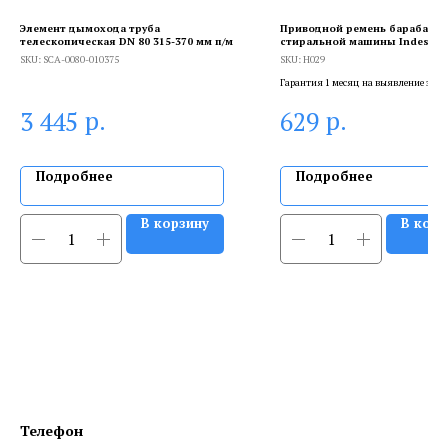
Элемент дымохода труба
Приводной ремень барабана
телескопическая DN 80 315-370 мм п/м
стиральной машины Indesit,
Hutchinson 1067 H8, H029
SKU:
SCA-0080-010375
SKU:
H029
Гарантия 1 месяц на выявление заво
брака, и 6 месяцев, если устанавлива
р.
р.
3 445
629
сертифицированный специалист.
Подробнее
Подробнее
В корзину
В корз
Телефон