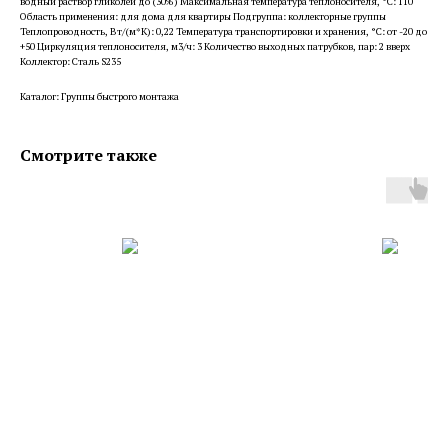
водный раствор гликолей до (30%) Максимальная температура теплоносителя, °С: 110
Область применения: для дома для квартиры Подгруппа: коллекторные группы
Теплопроводность, Вт/(м*К): 0,22 Температура транспортировки и хранения, °С: от -20 до
+50 Циркуляция теплоносителя, м3/ч: 3 Количество выходных патрубков, пар: 2 вверх
Коллектор: Сталь S235
Каталог: Группы быстрого монтажа
Смотрите также