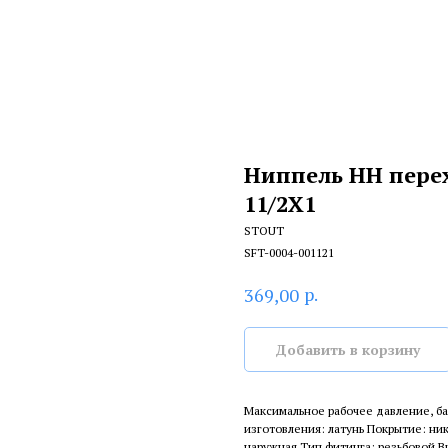
Ниппель НН пере
11/2X1
STOUT
SFT-0004-001121
р.
369,00
Добавить в корзину
Максимальное рабочее давление, ба
изготовления: латунь Покрытие: ни
наружная Тип фитинга: резьбовой 