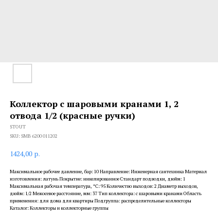
Коллектор с шаровыми кранами 1, 2
отвода 1/2 (красные ручки)
STOUT
SKU:
SMB 6200 011202
1424,00
р.
Максимальное рабочее давление, бар: 10 Направление: Инженерная сантехника Материал
изготовления: латунь Покрытие: никелированное Стандарт подводки, дюйм: 1
Максимальная рабочая температура, °С: 95 Количество выходов: 2 Диаметр выходов,
дюйм: 1/2 Межосевое расстояние, мм: 37 Тип коллектора: с шаровыми кранами Область
применения: для дома для квартиры Подгруппа: распределительные коллекторы
Каталог: Коллекторы и коллекторные группы