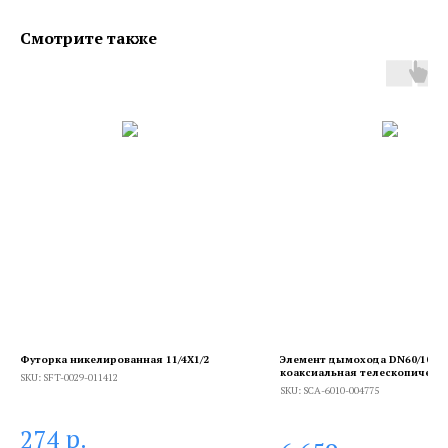
Смотрите также
Футорка никелированная 11/4X1/2
Элемент дымохода DN60/100 т
коаксиальная телескопическа
SKU:
SFT-0029-011412
мм п/м, уплотнения и хомут в
SKU:
SCA-6010-004775
комплекте
р.
274