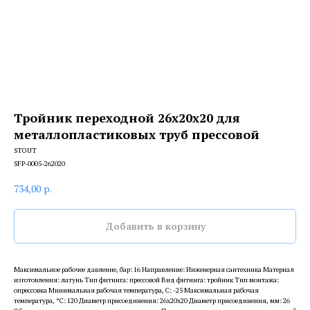
Тройник переходной 26х20х20 для
металлопластиковых труб прессовой
STOUT
SFP-0005-262020
734,00
р.
Добавить в корзину
Максимальное рабочее давление, бар: 16 Направление: Инженерная сантехника Материал
изготовления: латунь Тип фитинга: прессовой Вид фитинга: тройник Тип монтажа:
опрессовка Минимальная рабочая температура, С: -25 Максимальная рабочая
температура, °С: 120 Диаметр присоединения: 26x20x20 Диаметр присоединения, мм: 26