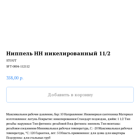
Ниппель HH никелированный 11/2
STOUT
SFT-0004-112112
358,00
р.
Добавить в корзину
Максимальное рабочее давление, бар: 10 Направление: Инженерная сантехника Материал
изготовления: латунь Покрытие: никелированное Стандарт подводки, дюйм: 1 1/2 Тип
резьбы: наружная Тип фитинга: резьбовой Вид фитинга: ниппель Тип монтажа:
резьбовое соединение Минимальная рабочая температура, С: -20 Максимальная рабочая
температура, °С: 120 Гарантия, лет: 5 Область применения: для дома для квартиры
Подгруппа: для стальных труб