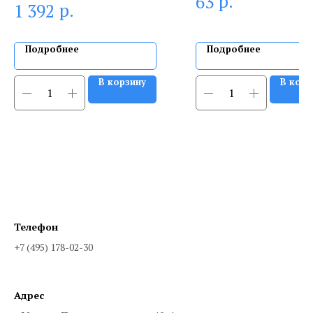
р.
63
р.
1 392
сертифицированный специалист.
Подробнее
Подробнее
В корзину
В корз
Телефон
+7 (495) 178-02-30
Адрес