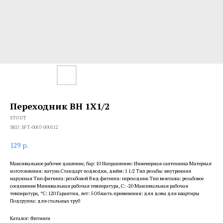
Переходник ВН 1X1/2
STOUT
SKU:
SFT-0007-000112
129
р.
Максимальное рабочее давление, бар: 10 Направление: Инженерная сантехника Материал
изготовления: латунь Стандарт подводки, дюйм: 1 1/2 Тип резьбы: внутренняя
наружная Тип фитинга: резьбовой Вид фитинга: переходник Тип монтажа: резьбовое
соединение Минимальная рабочая температура, С: -20 Максимальная рабочая
температура, °С: 120 Гарантия, лет: 5 Область применения: для дома для квартиры
Подгруппа: для стальных труб
Каталог: Фитинги