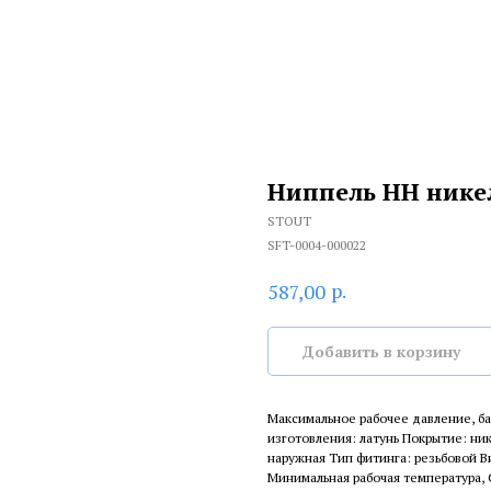
Ниппель HH нике
STOUT
SFT-0004-000022
р.
587,00
Добавить в корзину
Максимальное рабочее давление, ба
изготовления: латунь Покрытие: ни
наружная Тип фитинга: резьбовой 
Минимальная рабочая температура, С