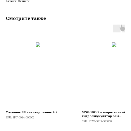
Каталог: Фитинги
Смотрите также
Угольник ВВ никелированный 2
STW-0003 Расширительный ба
гидроаккумулятор 50 л
SKU:
SFT-0014-000002
горизонтальный
SKU:
STW-0003-000050