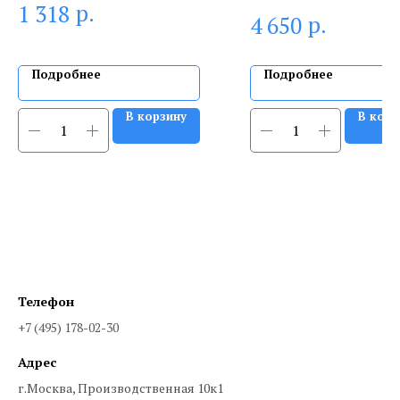
р.
1 318
р.
4 650
Подробнее
Подробнее
В корзину
В корз
Телефон
+7 (495) 178-02-30
Адрес
г.Москва, Производственная 10к1