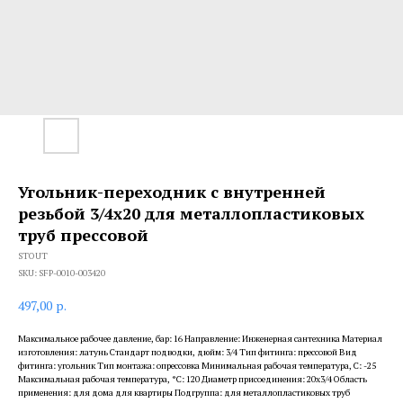
Угольник-переходник с внутренней
резьбой 3/4х20 для металлопластиковых
труб прессовой
STOUT
SKU:
SFP-0010-003420
497,00
р.
Максимальное рабочее давление, бар: 16 Направление: Инженерная сантехника Материал
изготовления: латунь Стандарт подводки, дюйм: 3/4 Тип фитинга: прессовой Вид
фитинга: угольник Тип монтажа: опрессовка Минимальная рабочая температура, С: -25
Максимальная рабочая температура, °С: 120 Диаметр присоединения: 20x3/4 Область
применения: для дома для квартиры Подгруппа: для металлопластиковых труб