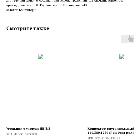
241-1249 Тип рамки: U-образная Тип решетки: рулонная Подключение конвектора:
правое Длина, мм: 1000 Глубина, мм: 80 Ширина, мм: 240
Каталог: Конвекторы
Смотрите также
Угольник с упором НВ 3/8
Конвектор внутрипольный SC
110.380.1250 (Решётка ролико
SKU:
SFT-0015-000038
анодированный алюминий)
SKU:
SCQ-1100-1138125