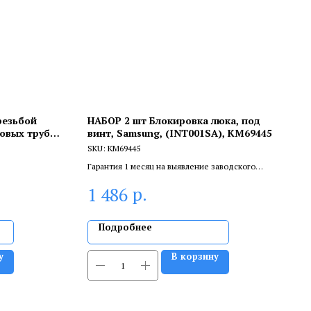
резьбой
НАБОР 2 шт Блокировка люка, под
овых труб
винт, Samsung, (INT001SA), KM69445
SKU:
KM69445
Гарантия 1 месяц на выявление заводского
брака, и 6 месяцев, если устанавливает
р.
1 486
сертифицированный специалист.
Подробнее
у
В корзину