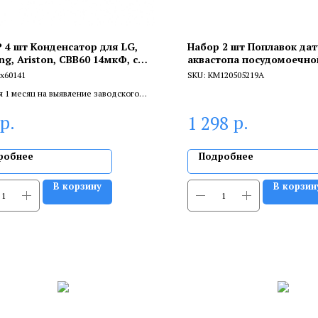
 4 шт Конденсатор для LG,
Набор 2 шт Поплавок да
g, Ariston, СВВ60 14мкФ, с
аквастопа посудомоечн
дом, 450V, KMх60141
Haier, KM120505219A
х60141
SKU:
KM120505219A
я 1 месяц на выявление заводского
 6 месяцев, если устанавливает
р.
р.
1 298
цированный специалист.
робнее
Подробнее
В корзину
В корзин