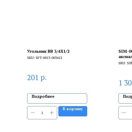
Угольник ВВ 3/4X1/2
SIM-0
аксиа
SKU:
SFT-0013-003412
автом
SKU:
SI
клапан
0...120
р.
201
1 3
Подробнее
Под
В корзину