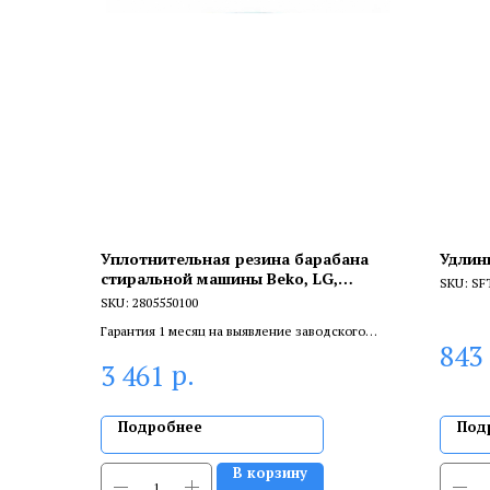
Уплотнительная резина барабана
Удлин
стиральной машины Beko, LG,
SKU:
SF
Whirlpool, 2805550100
SKU:
2805550100
Гарантия 1 месяц на выявление заводского
843
брака, и 6 месяцев, если устанавливает
р.
3 461
сертифицированный специалист.
Подробнее
Под
В корзину