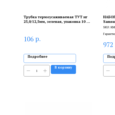
Трубка термоусаживаемая ТУТ нг
НАБОР
25,0/12,5мм, зеленая, упаковка 10 шт.
Samsun
по 1м REXANT
прово
SKU:
KM
Гаранти
р.
106
брака, и
972
сертифи
Подробнее
Под
В корзину