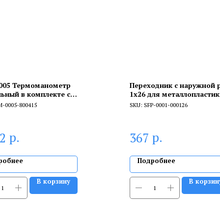
005 Термоманометр
Переходник с наружной 
льный в комплекте с
1х26 для металлопластик
атическим запорным
прессовой
M-0005-800415
SKU:
SFP-0001-000126
ом. Корпус Dn 80 мм 1/2,
°C, 0-4 бар.
р.
р.
02
367
робнее
Подробнее
В корзину
В корзин