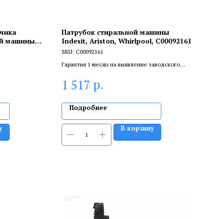
тчика
Патрубок стиральной машины
ой машины
Indesit, Ariston, Whirlpool, C00092161
SKU:
C00092161
Гарантия 1 месяц на выявление заводского
брака, и 6 месяцев, если устанавливает
р.
1 517
сертифицированный специалист.
Подробнее
у
В корзину