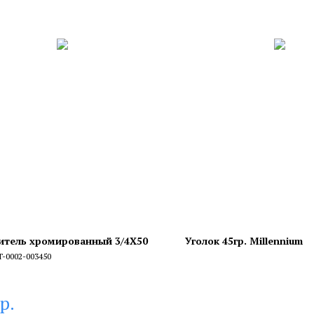
итель хромированный 3/4X50
Уголок 45гр. Millennium
T-0002-003450
р.