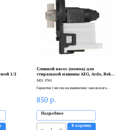
Сливной насос (помпа) для
мой 1/2
стиральной машины AEG, Ardo, Beko,
Bosch, 30W, 8 защелок, Р301
SKU:
Р301
Гарантия 1 месяц на выявление заводского
брака, и 6 месяцев, если устанавливает
р.
850
сертифицированный специалист.
Подробнее
у
В корзину