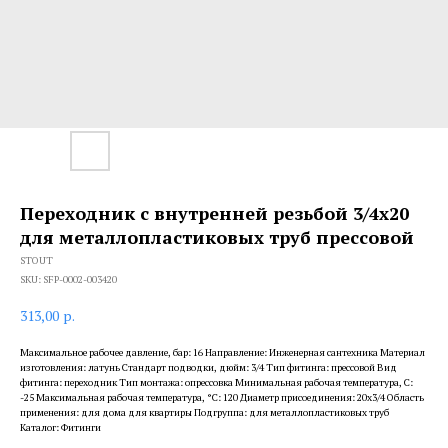
Переходник с внутренней резьбой 3/4х20
для металлопластиковых труб прессовой
STOUT
SKU:
SFP-0002-003420
313,00
р.
Максимальное рабочее давление, бар: 16 Направление: Инженерная сантехника Материал
изготовления: латунь Стандарт подводки, дюйм: 3/4 Тип фитинга: прессовой Вид
фитинга: переходник Тип монтажа: опрессовка Минимальная рабочая температура, С:
-25 Максимальная рабочая температура, °С: 120 Диаметр присоединения: 20x3/4 Область
применения: для дома для квартиры Подгруппа: для металлопластиковых труб
Каталог: Фитинги