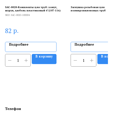
SAC-0020-Комплекты для труб: хомут,
Заглушка резьбовая для
шуруп, дюбель пластиковый 4"(107-116)
полипропиленовых труб
SKU:
SAC-0020-100004
р.
82
Подробнее
Подробнее
В корзину
В корз
Телефон