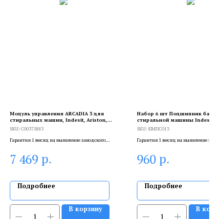
Модуль управления ARCADIA 3 для
Набор 6 шт Подшипник бараб
стиральных машин, Indesit, Ariston,
стиральной машины Indesit, A
C00375883
6202 ZZ, 15x35x11, KMПС013
SKU:
C00375883
SKU:
KMПС013
Гарантия 1 месяц на выявление заводского
Гарантия 1 месяц на выявление заво
брака, и 6 месяцев, если устанавливает
брака, и 6 месяцев, если устанавлива
р.
р.
7 469
960
сертифицированный специалист.
сертифицированный специалист.
Подробнее
Подробнее
В корзину
В корз