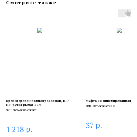
Смотрите также
Кран шаровой полнопроходной, НР/
Муфта ВВ никелированная 1/8
НР, ручка рычаг 1 1/4
SKU:
SFT-0006-001818
SKU:
SVB-0005-000032
р.
37
р.
1 218