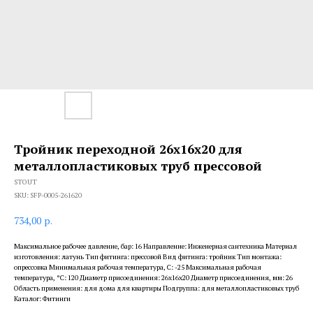
Тройник переходной 26х16х20 для
металлопластиковых труб прессовой
STOUT
SKU:
SFP-0005-261620
734,00
р.
Максимальное рабочее давление, бар: 16 Направление: Инженерная сантехника Материал
изготовления: латунь Тип фитинга: прессовой Вид фитинга: тройник Тип монтажа:
опрессовка Минимальная рабочая температура, С: -25 Максимальная рабочая
температура, °С: 120 Диаметр присоединения: 26x16x20 Диаметр присоединения, мм: 26
Область применения: для дома для квартиры Подгруппа: для металлопластиковых труб
Каталог: Фитинги