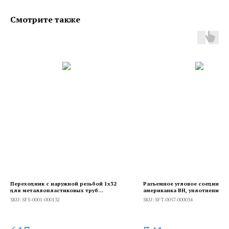
Смотрите также
Переходник с наружной резьбой 1х32
Разъемное угловое соединени
для металлопластиковых труб
американка ВН, уплотнение п
винтовой
o-ring кольцо, никелированно
SKU:
SFS-0001-000132
SKU:
SFT-0057-000034