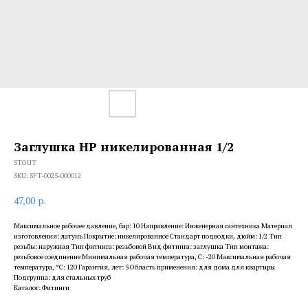
Заглушка НР никелированная 1/2
STOUT
SKU:
SFT-0025-000012
47,00
р.
Максимальное рабочее давление, бар: 10 Направление: Инженерная сантехника Материал
изготовления: латунь Покрытие: никелированное Стандарт подводки, дюйм: 1/2 Тип
резьбы: наружная Тип фитинга: резьбовой Вид фитинга: заглушка Тип монтажа:
резьбовое соединение Минимальная рабочая температура, С: -20 Максимальная рабочая
температура, °С: 120 Гарантия, лет: 5 Область применения: для дома для квартиры
Подгруппа: для стальных труб
Каталог: Фитинги