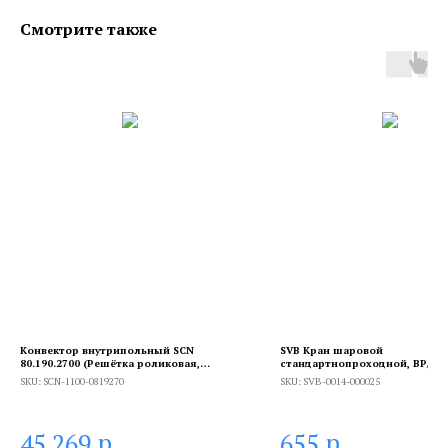
Смотрите также
Конвектор внутрипольный SCN
SVB Кран шаровой
80.190.2700 (Решётка роликовая,
стандартнопроходной, ВР/НР,
анодированный алюминий)
бабочка 1
SKU:
SCN-1100-0819270
SKU:
SVB-0014-000025
р.
р.
45 269
655