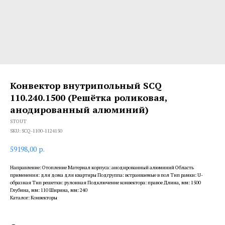
Конвектор внутрипольный SCQ
110.240.1500 (Решётка роликовая,
анодированный алюминий)
STOUT
SKU:
SCQ-1100-1124150
59198,00
р.
Направление: Отопление Материал корпуса: анодированный алюминий Область
применения: для дома для квартиры Подгруппа: встраиваемые в пол Тип рамки: U-
образная Тип решетки: рулонная Подключение конвектора: правое Длина, мм: 1500
Глубина, мм: 110 Ширина, мм: 240
Каталог: Конвекторы