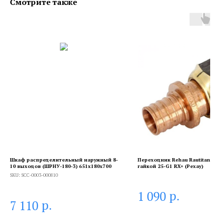
Смотрите также
Шкаф распределительный наружный 8-
Переходник Rehau Rautitan с 
10 выходов (ШРНУ-180-3) 651х180х700
гайкой 25-G1 RX+ (Рехау)
SKU:
SCC-0003-000810
р.
1 090
р.
7 110