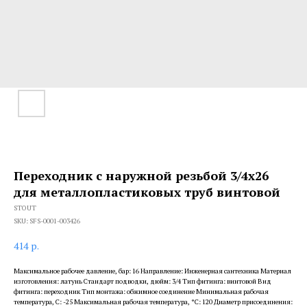
Переходник с наружной резьбой 3/4х26
для металлопластиковых труб винтовой
STOUT
SKU:
SFS-0001-003426
414
р.
Максимальное рабочее давление, бар: 16 Направление: Инженерная сантехника Материал
изготовления: латунь Стандарт подводки, дюйм: 3/4 Тип фитинга: винтовой Вид
фитинга: переходник Тип монтажа: обжимное соединение Минимальная рабочая
температура, С: -25 Максимальная рабочая температура, °С: 120 Диаметр присоединения: