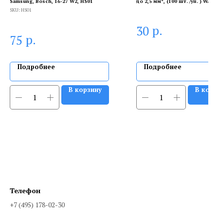
Samsung, Bosch, 16-27 W2, HS01
до 2,5 мм², (100 шт. /уп. ) WAGO
SKU:
HS01
р.
30
р.
75
Подробнее
Подробнее
В корзину
В корз
Телефон
+7 (495) 178-02-30