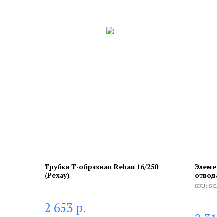
Трубка Т-образная Rehau 16/250
Элеме
(Рехау)
отвод
SKU:
SC
р.
2 653