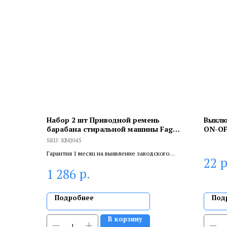
Набор 2 шт Приводной ремень
Выклю
барабана стиральной машины Fagor,
ON-OF
Whirlpool,Hutchinson 1089 J4, KMJ045
SKU:
KMJ045
Гарантия 1 месяц на выявление заводского
р
22
брака, и 6 месяцев, если устанавливает
р.
1 286
сертифицированный специалист.
Подробнее
Под
В корзину