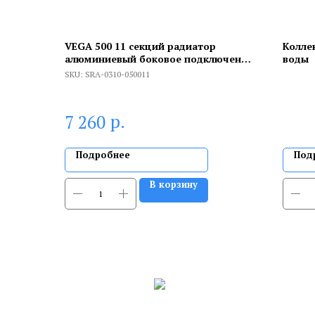
VEGA 500 11 секций радиатор
Колле
алюминиевый боковое подключение
воды
(белый RAL 9016)
SKU:
SRA-0310-050011
р.
7 260
Подробнее
Под
В корзину