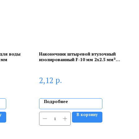
 для воды
Наконечник штыревой втулочный
0 мм
изолированный F-10 мм 2х2.5 мм²
(НШВи(2) 2.5-10/НГи2 2,5-10) серый
REXANT
р.
2,12
Подробнее
у
В корзину