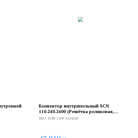
нутренней
Конвектор внутрипольный SCN
110.240.2400 (Решётка роликовая,
б винтовой
анодированный алюминий)
SKU:
SCN-1100-1124240