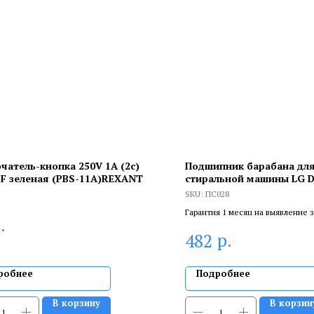
чатель-кнопка 250V 1А (2с)
Подшипник барабана дл
F зеленая (PBS-11А)REXANT
стиральной машины LG Di
Inverter 6306 ZZ, 30х72х1
SKU:
ПС028
Гарантия 1 месяц на выявление 
.
брака, и 6 месяцев, если устанав
р.
482
сертифицированный специалист
робнее
Подробнее
В корзину
В корзин