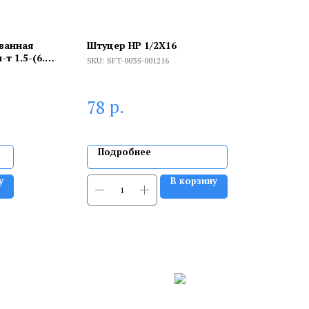
ванная
Штуцер НР 1/2X16
 1.5-(6.3)/
SKU:
SFT-0035-001216
6.35 мм 0.5-
р.
78
Подробнее
у
В корзину