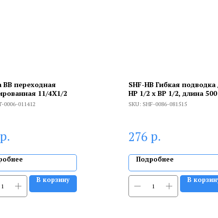
 ВВ переходная
SHF-НВ Гибкая подводка
ированная 11/4X1/2
НР 1/2 х ВР 1/2, длина 50
T-0006-011412
SKU:
SHF-0086-081515
р.
р.
276
робнее
Подробнее
В корзину
В корзин