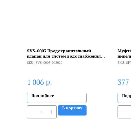
SVS-0003 Предохранительный
Муфта
клапан для систем водоснабжения 8
никел
3/4
SKU:
SVS-0003-008020
SKU:
SF
р.
1 006
377
Подробнее
Под
В корзину