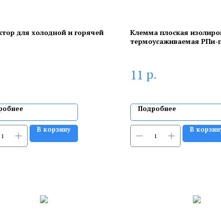
ктор для холодной и горячей
Клемма плоская изолиро
термоусаживаемая РПи-п-т
РпИп-т 1,25-7-0,8 штекер 
1.5 мм² красный REXANT
р.
11
робнее
Подробнее
В корзину
В корзин