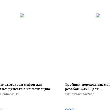
нт дымохода сифон для
Тройник-переходник с в
а конденсата в канализацию.
резьбой 3/4х26 для
металлопластиковых тру
A-6010-000112
SKU:
SFS-0012-003426