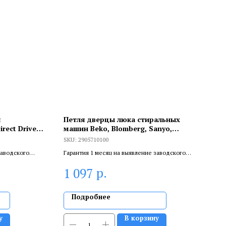
я
Петля дверцы люка стиральных
rect Drive
машин Beko, Blomberg, Sanyo,
9, ПС028
2905710100
SKU:
2905710100
заводского
Гарантия 1 месяц на выявление заводского
ливает
брака, и 6 месяцев, если устанавливает
р.
1 097
.
сертифицированный специалист.
Подробнее
у
В корзину