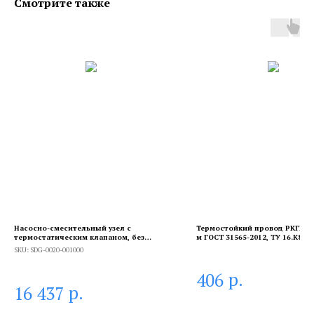
Смотрите также
Насосно-смесительный узел с
Термостойкий провод РКГМ 16
термостатическим клапаном, без
м ГОСТ 31565-2012, ТУ 16.К80-0
насоса
SKU:
SDG-0020-001000
р.
406
р.
16 437