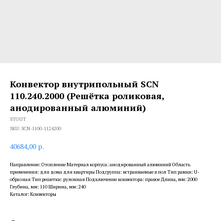
Конвектор внутрипольный SCN
110.240.2000 (Решётка роликовая,
анодированный алюминий)
STOUT
SKU:
SCN-1100-1124200
40684,00
р.
Направление: Отопление Материал корпуса: анодированный алюминий Область
применения: для дома для квартиры Подгруппа: встраиваемые в пол Тип рамки: U-
образная Тип решетки: рулонная Подключение конвектора: правое Длина, мм: 2000
Глубина, мм: 110 Ширина, мм: 240
Каталог: Конвекторы