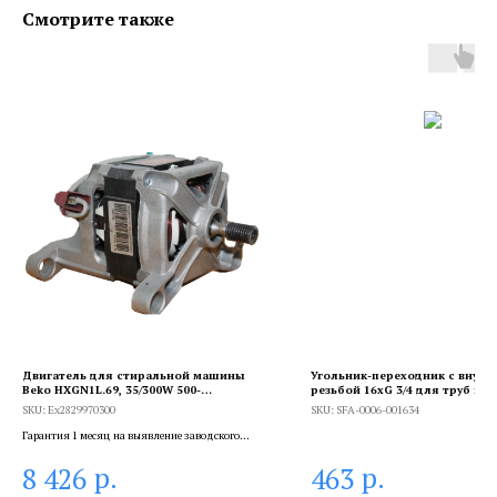
Смотрите также
Двигатель для стиральной машины
Угольник-переходник с внутр
Beko HXGN1L.69, 35/300W 500-
резьбой 16xG 3/4 для труб из
1000/15600r.min, Ex2829970300
полиэтилена аксиальный
SKU:
Ex2829970300
SKU:
SFA-0006-001634
Гарантия 1 месяц на выявление заводского
брака, и 6 месяцев, если устанавливает
р.
р.
8 426
463
сертифицированный специалист.