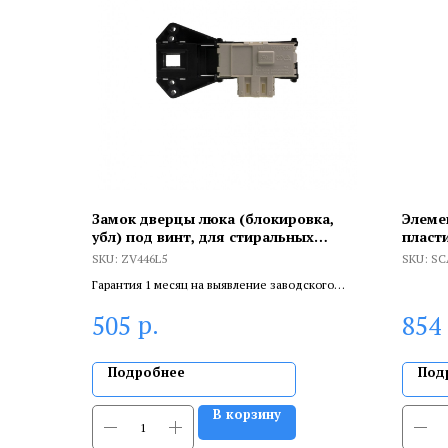
Замок дверцы люка (блокировка,
Элеме
убл) под винт, для стиральных
пласт
машин Samsung Diamond, Eco Bubble,
герми
SKU:
ZV446L5
SKU:
SC
Crystal Slim, ZV446L5
прохо
Гарантия 1 месяц на выявление заводского
брака, и 6 месяцев, если устанавливает
р.
505
854
сертифицированный специалист.
Подробнее
Под
В корзину