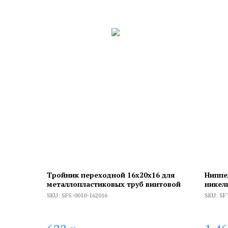
Тройник переходной 16x20x16 для
Ниппе
металлопластиковых труб винтовой
никел
SKU:
SFS-0010-162016
SKU:
SF