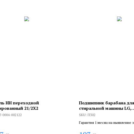
ль НН переходной
Подшипник барабана дл
ированный 21/2X2
стиральной машины LG,
Samsung6302 ZZ, 15х42х1
T-0004-002122
SKU:
П302
Гарантия 1 месяц на выявление 
брака, и 6 месяцев, если устанав
сертифицированный специалист