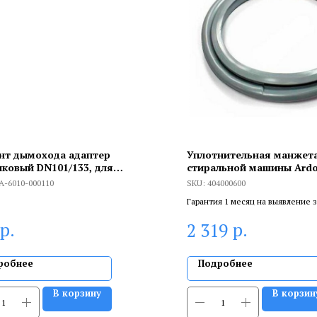
нт дымохода адаптер
Уплотнительная манжета
иковый DN101/133, для
стиральной машины Ardo
тизации терминала при
A-6010-000110
SKU:
404000600
де через крышу
Гарантия 1 месяц на выявление 
брака, и 6 месяцев, если устанав
р.
р.
2 319
сертифицированный специалист
робнее
Подробнее
В корзину
В корзин