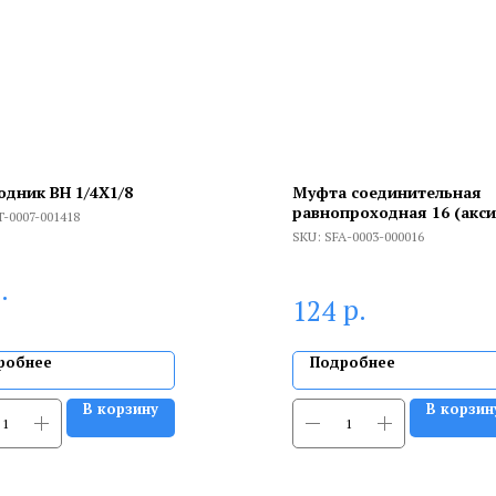
одник ВН 1/4X1/8
Муфта соединительная
равнопроходная 16 (акс
T-0007-001418
SKU:
SFA-0003-000016
.
р.
124
робнее
Подробнее
В корзину
В корзин