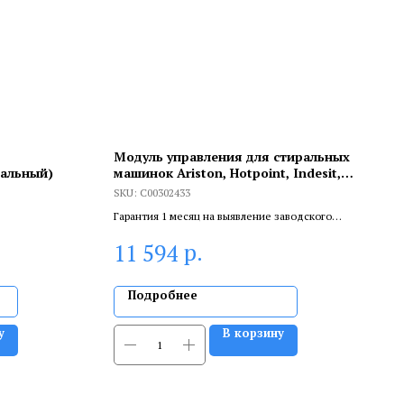
Модуль управления для стиральных
иальный)
машинок Ariston, Hotpoint, Indesit,
C00302433
SKU:
C00302433
Гарантия 1 месяц на выявление заводского
брака, и 6 месяцев, если устанавливает
р.
11 594
сертифицированный специалист.
Подробнее
у
В корзину