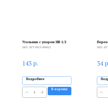
Угольник с упором НВ 1/2
Перех
SKU:
SFT-0015-000012
SKU:
SF
р.
р
143
34
Подробнее
Под
В корзину