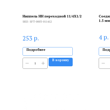
Ниппель НН переходной 11/4X1/2
Соеди
1.5 м
SKU:
SFT-0003-011412
р.
4
р.
253
Подробнее
Под
В корзину