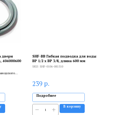
 двери
SHF-ВВ Гибкая подводка для воды
, 404000600
ВР 1/2 х ВР 3/8, длина 600 мм
SKU:
SHF-0106-081510
заводского
ливает
р.
239
.
Подробнее
у
В корзину