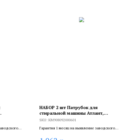
я
НАБОР 2 шт Патрубок для
стиральной машины Атлант,
3, П302
KM908092000601
SKU:
KM908092000601
заводского
Гарантия 1 месяц на выявление заводского
ливает
брака, и 6 месяцев, если устанавливает
.
сертифицированный специалист.