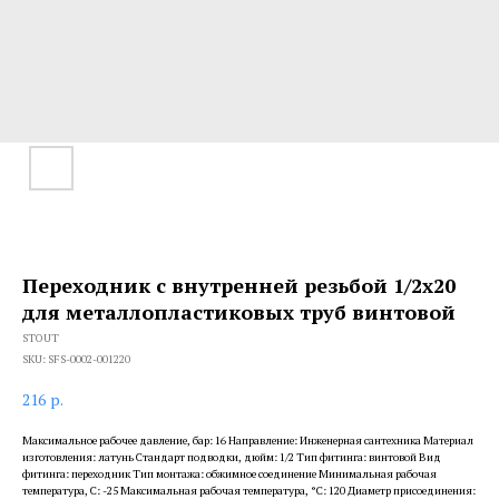
Переходник с внутренней резьбой 1/2х20
для металлопластиковых труб винтовой
STOUT
SKU:
SFS-0002-001220
216
р.
Максимальное рабочее давление, бар: 16 Направление: Инженерная сантехника Материал
изготовления: латунь Стандарт подводки, дюйм: 1/2 Тип фитинга: винтовой Вид
фитинга: переходник Тип монтажа: обжимное соединение Минимальная рабочая
температура, С: -25 Максимальная рабочая температура, °С: 120 Диаметр присоединения: