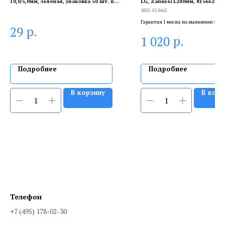
10,0/5,0мм, зеленая, упаковка 50 шт. по
LG, Zanussi L240мм, 815662
1м REXANT
SKU:
815662
Гарантия 1 месяц на выявление заво
р.
29
брака, и 6 месяцев, если устанавлива
р.
1 020
сертифицированный специалист.
Подробнее
Подробнее
В корзину
В корз
Телефон
+7 (495) 178-02-30