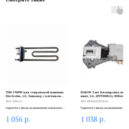
ТЭН 1900W для стиральной машины
НАБОР 2 шт Блокировка люка,
Electrolux, LG, Samsung с датчиком
винт, LG, (INT000LG), KM6601E
L185мм HTR005SA, 3406111
SKU:
3406111
SKU:
KM6601ER1005A
Гарантия 1 месяц на выявление заводского
Гарантия 1 месяц на выявление заво
брака, и 6 месяцев, если устанавливает
брака, и 6 месяцев, если устанавлива
р.
р.
1 056
1 038
сертифицированный специалист.
сертифицированный специалист.