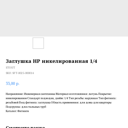
Заглушка НР никелированная 1/4
STOUT
SKU:
SFT-0025-000014
33,00
р.
Направление: Инженерная сантехника Материал изготовления: латунь Покрытие:
никелированное Стандарт подводки, дюйм: 1/4 Тип резьбы: наружная Тип фитинга:
резьбовой Вид фитинга: заглушка Область применения: для дома для квартиры
Подгруппа: для стальных труб
Каталог: Фитинги
Смотрите также