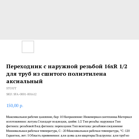
Переходник с наружной резьбой 16xR 1/2
для труб из сшитого полиэтилена
аксиальный
STOUT
SKU:
SFA-0001-001612
150,00
р.
Максимальное рабочее давление, бар: 10 Направление: Инженерная сантехника Материал
изготовления: латунь Стандарт подводки, дюйм: 1/2 Тип резьбы: наружная Тип
фитинга: резьбовой Вид фитинга: переходник Тип монтажа: резьбовое соединение
Минимальная рабочая температура, С: -20 Максимальная рабочая температура, °С: 120
Гарантия, лет: 5 Область применения: для дома для квартиры Подгруппа: для труб из