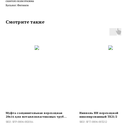
сшитого полиэтилена
Каталог: Фитинги
Смотрите также
Муфта соединительная переходная
Ниппель НН переходной
20х16 для металлопластиковых труб
никелированный 3X21/2
прессовой
SKU:
SFP-0004-002016
SKU:
SFT-0004-003212