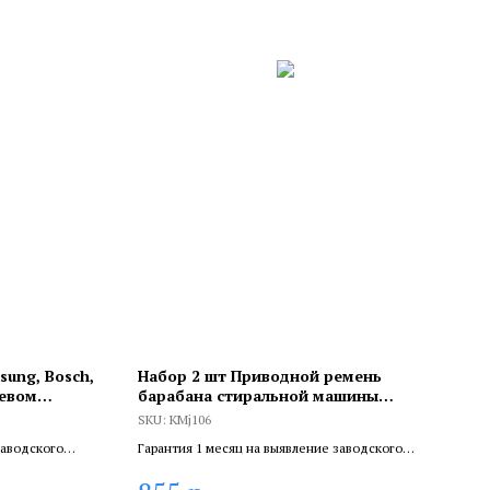
sung, Bosch,
Набор 2 шт Приводной ремень
иевом
барабана стиральной машины
Indesit, Siltal, Stinol, Whirlpool,
SKU:
KMj106
Hutchinson 1061 J3, KMj106
заводского
Гарантия 1 месяц на выявление заводского
ливает
брака, и 6 месяцев, если устанавливает
.
сертифицированный специалист.