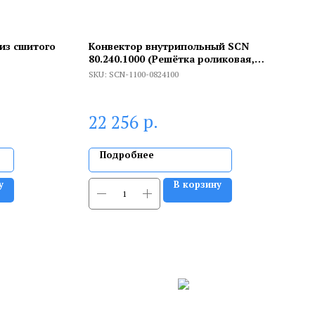
 из сшитого
Конвектор внутрипольный SCN
80.240.1000 (Решётка роликовая,
анодированный алюминий)
SKU:
SCN-1100-0824100
р.
22 256
Подробнее
у
В корзину