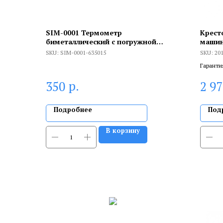
SIM-0001 Термометр
Крест
биметаллический с погружной
машин
гильзой. Корпус Dn 63 мм, гильза 50
вал 8
SKU:
SIM-0001-635015
SKU:
20
мм 1/2, 0...120°С
Гаранти
брака, и
р.
350
2 9
сертифи
Подробнее
Под
В корзину