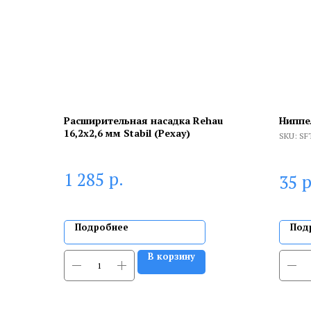
Расширительная насадка Rehau
Ниппе
16,2х2,6 мм Stabil (Рехау)
SKU:
SF
р.
1 285
р
35
Подробнее
Под
В корзину