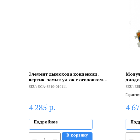
Элемент дымохода конденсац.
Модул
вертик. замык уч-ок с оголовком
диодо
DN60/100 м/п PP-PP
EBR86
SKU:
SCA-8610-010111
SKU:
EB
Гаранти
брака, и
р.
4 285
4 6
сертифи
Подробнее
Под
В корзину