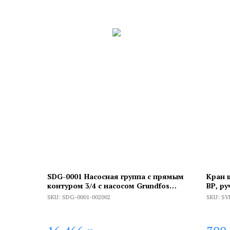
SDG-0001 Насосная группа с прямым
Кран 
контуром 3/4 с насосом Grundfos
ВР, ру
UPSO 15-65 130 в теплоизоляции
SKU:
SDG-0001-002002
SKU:
SV