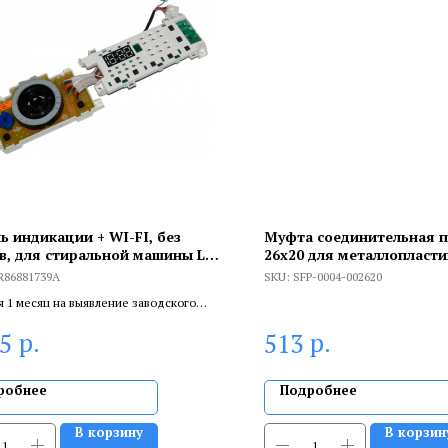
ь индикации + WI-FI, без
Муфта соединительная 
в, для стиральной машины LG,
26х20 для металлопласти
881739A
прессовой
R86881739A
SKU:
SFP-0004-002620
я 1 месяц на выявление заводского
 6 месяцев, если устанавливает
р.
р.
75
513
цированный специалист.
робнее
Подробнее
В корзину
В корзин