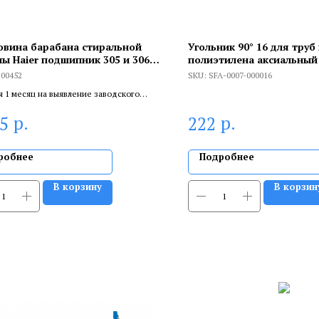
овина барабана стиральной
Угольник 90° 16 для труб
ы Haier подшипник 305 и 306 ,
полиэтилена аксиальный
8 mm,20100452
100452
SKU:
SFA-0007-000016
я 1 месяц на выявление заводского
 6 месяцев, если устанавливает
р.
р.
75
222
цированный специалист.
робнее
Подробнее
В корзину
В корзин