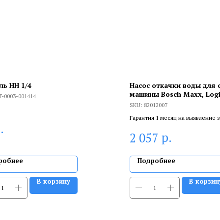
ль НН 1/4
Насос откачки воды для 
машины Bosch Maxx, Logi
T-0003-001414
Sensitive, Siemens, 30W, 4
SKU:
82012007
улиткой в сборе, 8201200
Гарантия 1 месяц на выявление 
.
брака, и 6 месяцев, если устанав
р.
2 057
сертифицированный специалист
робнее
Подробнее
В корзину
В корзин