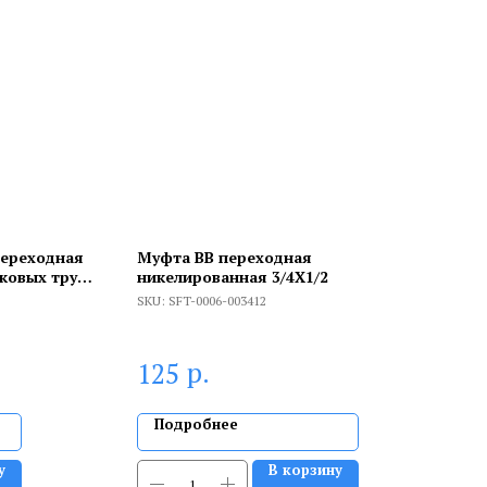
переходная
Муфта ВВ переходная
ковых труб
никелированная 3/4X1/2
SKU:
SFT-0006-003412
р.
125
Подробнее
у
В корзину