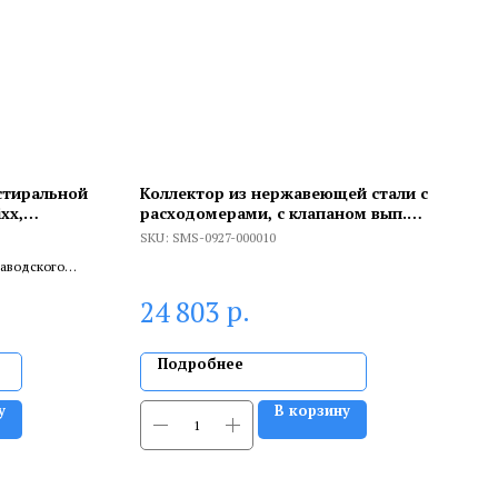
стиральной
Коллектор из нержавеющей стали с
xx,
расходомерами, с клапаном вып.
 защёлки, с
воздуха и сливом 10 вых.
SKU:
SMS-0927-000010
7
заводского
ливает
р.
24 803
.
Подробнее
у
В корзину