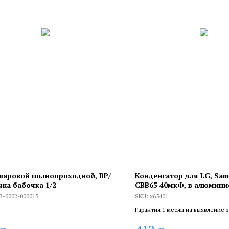
шаровой полнопроходной, ВР/
Конденсатор для LG, Sam
чка бабочка 1/2
СВВ65 40мкФ, в алюмин
корпусе, 450V, x65401
B-0002-000015
SKU:
x65401
Гарантия 1 месяц на выявление 
брака, и 6 месяцев, если устанав
сертифицированный специалист