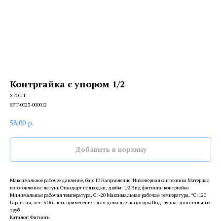
Контргайка с упором 1/2
STOUT
SFT-0023-000012
58,00
р.
Добавить в корзину
Максимальное рабочее давление, бар: 10 Направление: Инженерная сантехника Материал
изготовления: латунь Стандарт подводки, дюйм: 1/2 Вид фитинга: контргайка
Минимальная рабочая температура, С: -20 Максимальная рабочая температура, °С: 120
Гарантия, лет: 5 Область применения: для дома для квартиры Подгруппа: для стальных
труб
Каталог: Фитинги